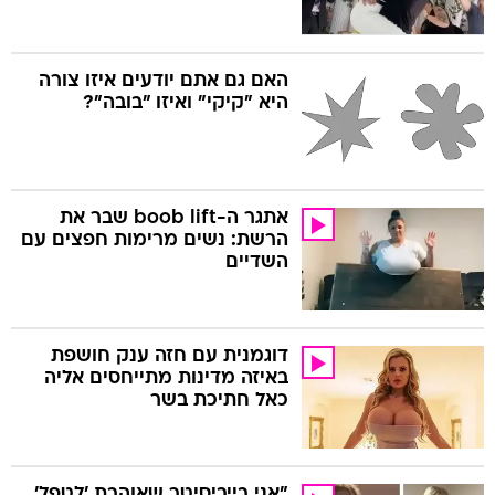
האם גם אתם יודעים איזו צורה
היא "קיקי" ואיזו "בובה"?
אתגר ה-boob lift שבר את
הרשת: נשים מרימות חפצים עם
השדיים
דוגמנית עם חזה ענק חושפת
באיזה מדינות מתייחסים אליה
כאל חתיכת בשר
"אני בייביסיטר שאוהבת 'לטפל'