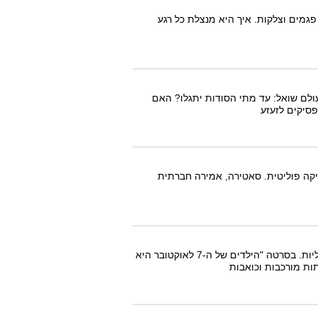
פגמים וצלקות. איך היא מנצלת כל רגע
יבה בשתיקה, בעוד העולם שואל: עד מתי הסודות יתגלו? האם
סיקים לזעזע
טיקה פוליטית. סאטירה, אמירה חברתית
בעוד קהל עוקביה מתנדנד בין תמיכה לבין עזיבה המונית, טאקר ממשיכה ליצור סדרות פרו ישראליות. בסרטה "הילדים של ה-7 לאוקטובר היא
ת מורכבות וכואבות