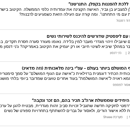
 ללכת להפגנות בקפלן. התגרשנו"
מצביע בן גביר, האישה הקצינה את עמדותיה כלפי הממשלה. הקיטוב בישראל 
ת עם מי התחתנו". ומה קורה עם העילה הזאת כשמגיעים לרבנות?
וד רוזנטל
 עם ליפסטיק שדורשים להיכנס לשירותי נשים
שיגבילו זיהוי מגדרי מעבר למין בלידה. נאומו מעורר סערה חסרת תקדים,
במהלך שיביא לשינוי חיובי או רק יעמיק את הקיטוב באמריקה? ג'ני דנסון 
ג'ני דנסון
 המושלם ביותר בעולם - עפ"י בינה מלאכותית (וזה מדאיג)
ותית הכתיר דוגמנית ברזילאית כ"אישה עם הגוף המושלם" על סמך סימטריה, 
גמא ראויה ל"אישה המושלמת" בעוד אחרים טוענים שמדובר ביופי בלתי מושג 
סור לפספס
היחידים שממשלת ארה"ב תכיר בהם, הם זכר ונקבה"
רמטי לחקיקה חדשה שתגביל זכויות סביב זהות מגדרית, מבטיח להגן על ערכ
 ללא אישור הורים, ולאסור על גברים להשתתף בתחרויות ספורט של נשים
מערכת Sheee