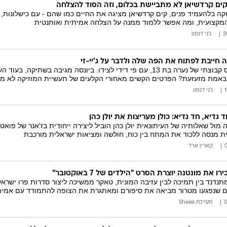
קים קרדשיאן לא מתביישת בכלום, וזה הסוד להצלחה
קה בלהעמיד פנים, קים קרדשיאן מציגה את החיים כמו שהם - עם כישלונות, 
מקצועית, ומה אפשר ללמוד ממנה על הצלחה אמיתית ואותנטית
ג'ני דנסון
חייבת לפתוח את הפה שלה ולדבר על ג'יי-זי
ג'יי זי נתבע על אונס קבוצתי של נערה בת 13, עם פי דידי לצידו. ביונסה מג
באמת מזעזעת? הפרטים הקשים מאחורי הקלעים של תעשיית המוזיקה לא מפ
ג'ני דנסון
חד גדיא, חד גדיא: כולן מעריצות את יולן כהן
ול שאלותיה של העיתונאית יולן כהן הוביל ליצירה ייחודית בז'אנר של פוא
ת מנסה ללכוד את המתח בין כוח, חולשה ומציאות ישראלית מורכבת
קארין ארד
ו את מונטנה יוצרת הסרט "הילדים של 7 באוקטובר"
ם שנפגעו מטרור מביאה את סיפורם ומאתגרת את הצופה להתמודד עם אמיתו
מערכת Sheee