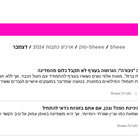
Sheee
Sheee-טוק
ארכיון כתבות 2024
דצמבר
"גיבורה": הגרושה בעורף לא תקבל כלום מהמדינה
ברזל', מאות אלפי נשים נשארו בעורף להתמודד עם העול הכבד, אך ללא תגמו
תגמולי המילואים במזונות, בטענה שמדובר במענקים אישיים לגברים ששירת
מערכת Sheee
גיינת הפה? ובכן, אם אתם בזוגיות כדאי להתחיל
שמעת כמו עניין שגרתי ויומיומי, אך היא משפיעה באופן עמוק על טיב הקשר וה
מערכת Sheee