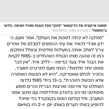
תמונה אייקונית של הדיקטטור "פינק" נטול הגבות ומטיל האימה. גלדוף
/
ב"החומה"
מערכת וואלה, צילום מסך
"מוזיקה לא יכולה לשנות את העולם", אמר פעם, כי
ידע שכדי להאיר את עיני ההמונים לסבלם של אחרים
צריך לשלב אותה בפעילות פוליטית ובשלל גימיקים
כמו זה שהגה מוחו הקודח כשהחליט ב-1985 לקחת
את הבנד אייד צעד קדימה - ללייב אייד. "אין דבר
פשוט יותר מלמות", הטיף פעם למרגרט תאצ'ר,
והזכיר לכולם שאפריקה, "היא לא היבשת השחורה
אלא היבשת הזוהרת". ב-13 ביולי 1985 גלדוף
השתלט על אירופה וארצות הברית והרים מופע
סימולטני מרהיב בלונדון ופילדלפיה עם מיטב אמני
המערב. פיל קולינס הוטס בקונקורד כדי שיוכל
להופיע בשתי הערים באותו יום. יו-2 היו בשיאם