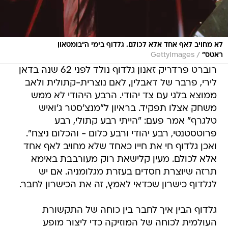
לא מחויב לאף אחד אלא לכולם. גלדוף בימי ה"בומטאון
/
ראטס"
GettyImages
רוברט פרדריק זאנון גלדוף נולד לפני 62 שנה בדאן
לירי, פרבר של דאבלין, לאם נוצרית-קתולית ולאב
ממוצא בלגי עם צד יהודי. הרבע היהודי לא ממש
משחק אצלו תפקיד. בראיון ל"מנצ'סטר ג'ואיש
טלגרף" אמר פעם: "הייתי רבע קתולי, רבע
פרוטסטנטי, רבע יהודי ורבע כלום - והכלום ניצח".
ואכן גלדוף חי את חייו כאחד שלא מחויב לאף אחד
אלא לכולם. מעין קלישאת רוק מעורבבת באימא
תרזה שיוצרת חסדים בעזרת מגלומניה. אם יש
לגלדוף כישרון שכדאי לאמץ, זה את הכישרון לחבר.
גלדוף הבין איך לחבר בין כוחה של התקשורת
העולמית לכוחה של המוזיקה כדי ליצור מופע