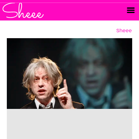
Sheee