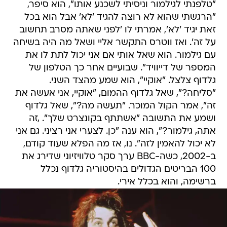
"טלפנתי לגילמור וניסיתי לשכנע אותו", הוא סיפר,
"הרגשתי שהוא לא רוצה להגיד 'לא' אבל הוא בכל
זאת יגיד 'לא', אמרתי לו 'לפני שאתה מסרב תחשוב
על זה'. ואז ווטרס התקשר אליי ושאל מה היה בשיחה
עם גילמור. הוא שאל אותי אם אני יכול לתת לו את
המספר של דייוויד". שבועיים אחר כך הטלפון של
גלדוף צלצל. "אוקיי", הוא שמע מהצד השני.
"סליחה?", שאל גלדוף ההמום, "אוקיי, אני אעשה את
זה", אמר הקול המוכר. "תעשה מה?", שאל גלדוף
ושמע את התשובה "אשתתף בקונצרט שלך". ,זה
אתה, גילמור?", הוא ענה "כן. לצערי אני רציני. גם אני
לא יכול להאמין לזה". נו, אז מה הפלא שעוד קודם,
ב-2002, כשה-BBC ערך סקר טלוויזיוני שדירג את
100 הבריטים הגדולים בהיסטוריה גלדוף נכלל
ברשימה, והוא בכלל אירי.