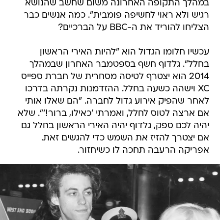
במהלך התקופה האחרונה משום שחשב שהנושא
רגיש ולא ראוי לחשיפה פומבית". כמה אנשים כבר
הצליחו להוריד את ה-BBC על הברכיים?
עכשיו חלומו הגדול הוא "להיות האירי הראשון
בחלל". גלדוף חשף בספטמבר האחרון שבמהלך
2014 הוא יצטרף לטיסה מסחרית של חברת ספייס
XC וישהה כשעה בחלל. ההזדמנות נקרתה בדרכו
לאחר שהפיק אירוע גדול לחברה. "הם שאלו אותי
אם ארצה לטוס לחלל, ואמרתי 'כאילו, ברור!'". שלא
יהיה לכם ספק, גלדוף יהיה האירי הראשון בחלל גם
אם יצטרך להזיז את השמש כדי להגשים זאת.
אפריקה הרעבה תחכה לו כשיחזור.