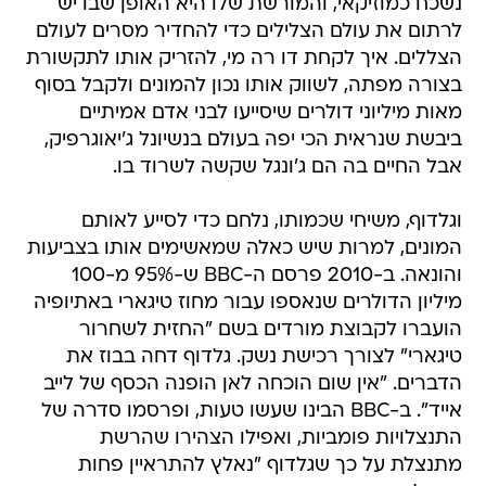
נשכח כמוזיקאי, והמורשת שלו היא האופן שבו יש
לרתום את עולם הצלילים כדי להחדיר מסרים לעולם
הצללים. איך לקחת דו רה מי, להזריק אותו לתקשורת
בצורה מפתה, לשווק אותו נכון להמונים ולקבל בסוף
מאות מיליוני דולרים שיסייעו לבני אדם אמיתיים
ביבשת שנראית הכי יפה בעולם בנשיונל ג'יאוגרפיק,
אבל החיים בה הם ג'ונגל שקשה לשרוד בו.
וגלדוף, משיחי שכמותו, נלחם כדי לסייע לאותם
המונים, למרות שיש כאלה שמאשימים אותו בצביעות
והונאה. ב-2010 פרסם ה-BBC ש-95% מ-100
מיליון הדולרים שנאספו עבור מחוז טיגארי באתיופיה
הועברו לקבוצת מורדים בשם "החזית לשחרור
טיגארי" לצורך רכישת נשק. גלדוף דחה בבוז את
הדברים. "אין שום הוכחה לאן הופנה הכסף של לייב
אייד". ב-BBC הבינו שעשו טעות, ופרסמו סדרה של
התנצלויות פומביות, ואפילו הצהירו שהרשת
מתנצלת על כך שגלדוף "נאלץ להתראיין פחות