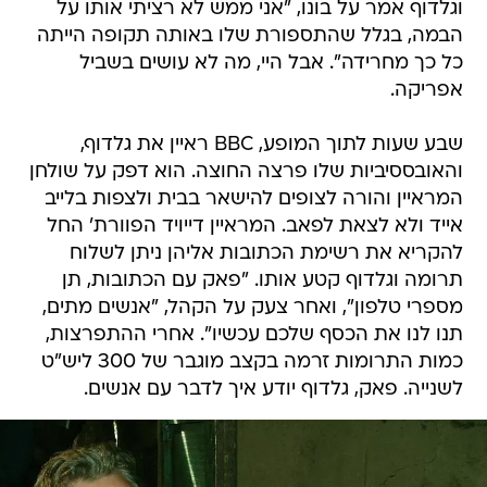
וגלדוף אמר על בונו, "אני ממש לא רציתי אותו על
הבמה, בגלל שהתספורת שלו באותה תקופה הייתה
כל כך מחרידה". אבל היי, מה לא עושים בשביל
אפריקה.
שבע שעות לתוך המופע, BBC ראיין את גלדוף,
והאובססיביות שלו פרצה החוצה. הוא דפק על שולחן
המראיין והורה לצופים להישאר בבית ולצפות בלייב
אייד ולא לצאת לפאב. המראיין דייויד הפוורת' החל
להקריא את רשימת הכתובות אליהן ניתן לשלוח
תרומה וגלדוף קטע אותו. "פאק עם הכתובות, תן
מספרי טלפון", ואחר צעק על הקהל, "אנשים מתים,
תנו לנו את הכסף שלכם עכשיו". אחרי ההתפרצות,
כמות התרומות זרמה בקצב מוגבר של 300 ליש"ט
לשנייה. פאק, גלדוף יודע איך לדבר עם אנשים.