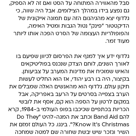
סבל מהאווירה המתוחה על הסט ואם זה לא הספיק,
גם נפצע בידו במהלך הצילומים. אבל היה שווה, כי
גלדוף יצא מהגיהנום הזה עם תמונה אייקונית של
הדיקטטור "פינק" נטול הגבות ומטיל האימה,
והפופולריות העצומה של הסרט הפכה אותו ליותר
מעוד זמר.
גלדוף ידע איך למנף את הפרסום לכיוון שפיעם בו
לאורך השנים, לוחם הצדק שנכנס בפוליטיקאים
והאיש שמוכיח את מדינות המערב על צביעותן.
בקיצור, היה בו רבע יהודי, אז הוא החליט לעשות
תיקון עולם. גלדוף הוא מהאנשים האלה שמבלים את
הערב בצפייה בסרטים על הרעב באפריקה, אבל
במקום לרטון על הספה הוא קם, אסף את לובשי
הכריות בכתפיים שכיכבו בפופ העולמי ב-1984, קרא
להם Band Aid וכתב את המגה-להיט "Do They
Know It's Christmas?". בינגו. כל העולם זמזם את
השיר ונזכר שיש יבשת שחורה שם למטה שמחכה