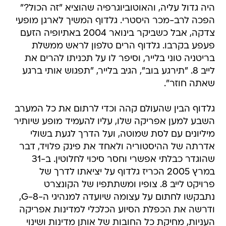
היה גדול עליה, והאוטוביוגרפיה שהוציא "זה הכול?"
הפכה לרב-מכר היסטרי. גלדוף המשיך לארגן מופעי
צדקה, אבל כשביקר בינואר 2004 באתיופיה הזעם
פעפע בקרבו. גלדוף הרים טלפון לראש ממשלת
בריטניה טוני בלייר, וסיפר לו על תכניתו להרים את
לייב 8. "תירגע בוב", הגיב בלייר, "תפגוש אותי ברגע
שאתה חוזר".
גלדוף הבין שהעולם קהה וכדי לרתום את כל המערב
השבע למען אפריקה שלו, עליו להעמיד מופע שיותיר
מיליונים עם לסת שמוטה, ועל הדרך לגעת בשולי
אדרתה של ההיסטוריה ולאחד את פינק פלויד, דבר
שהוגדר כבלתי אפשרי וחסר סיכוי לחלוטין. ב-31
במרץ 2005 הכריז גלדוף על יציאתו לדרך של
פרויקט לייב 8. צופיו ומשתתפיו של הקונצרט
נתבקשו לחתום על עצומה שיועדה למנהיגי ה-G-8,
ודרשה את הכפלת הסיוע הכלכלי למדינות אפריקה
העניות, מחיקת כל החובות של אותן מדינות ושינוי