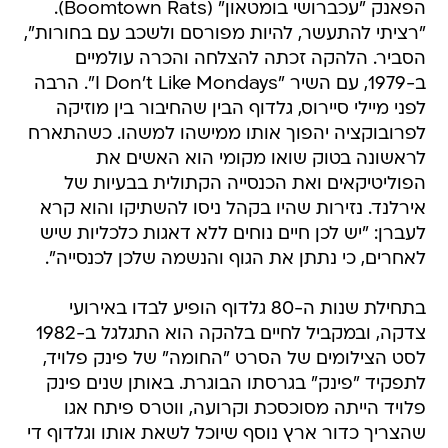
הפאנק "עכברושי בומטאון" (Boomtown Rats).
"רציתי להתעשר, להיות מפורסם ולשכב עם בחורות",
הסביר. הלהקה זכתה להצלחה והכרה עולמיים
ב-1979, עם השיר "I Don't Like Mondays". הרבה
לפני מיילי סיירוס, גלדוף הבין שהחיבור בין מוזיקה
לפרובוקציה יהפוך אותו ממישהו למשהו. כשהתארח
לראשונה בטוק שואו מקומי הוא האשים את
הפוליטיקאים ואת הכנסייה הקתולית בבעיות של
אירלנד. נזירות שהיו בקהל ניסו להשתיקו והוא קרא
לעברן: "יש לכן חיים נוחים ללא דאגות כלכליות שיש
לאחרים, כי נתתן את הגוף והנשמה שלכן לכנסייה".
בתחילת שנות ה-80 גלדוף הופיע לבדו באירועי
צדקה, ובמקביל לחיים בלהקה הוא התגלגל ב-1982
לסט הצילומים של הסרט "החומה" של פינק פלויד,
לתפקיד "פינק" בגרסתו הבוגרת. באותן שנים פינק
פלויד הייתה מסוכסכת וקרועה, ווטרס פיתח אגו
שהצריך כדור ארץ נוסף שיוכל לשאת אותו וגלדוף די