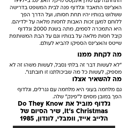
התחתנה עם סולן אינקסס מייקל האצ'ינס. ב-1997
האצ'ינס התאבד וגלדוף פנה לבית המשפט בדרישה
ששלוש בנותיו יהיו תחת חסותו, ועל הדרך הפך
ללוחם למען זכות האבות לחסות מלאה על ילדיהם.
היא התמכרה לסמים, מתה בשנת 2000 וגלדוף
קיבל חסות מלאה על בנותיו וגם על הבת המשותפת
שייטס והאצ'ינס הספיקו להביא לעולם.
מה לקחת ממנו
"לא לעשות דבר זה בלתי נסבל, לעשות משהו זה לא
מספיק, לעשות כל מה שביכולתנו זו חובתנו".
מה להשאיר אצלו
גם מלחמה בעוני היא מלחמה עם גנרלים, וגלדוף
הפך במובן מסוים ל"פינק" שלה.
גלדוף מוביל את Do They Know
It's Christmas, שיר הסיום של
הלייב אייד, וומבלי, לונדון, 1985