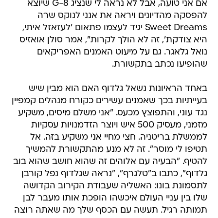
אם אני טועה, אבל לא נראה לי שנציג G-8 שיוצא
להפסקה מהדיונים ויראה את אנני לנוקס שרה
Sweet Dreams יגיד לעצמו פתאום 'לעזאזל איתי,
היא צודקת', זה לא הולך לקרות", אמר סולן אואזיס
נואל גלאגר. גם על מיעוט האמנים האפריקאים
שהופיעו נכתב בתקשורת.
באחד הראיונות נשאל גלדוף האם הוא מבין שיש
בעייתיות בכך שאמנים עשירים כקורח מנהלים קמפיין
נגד עוני, והתפוצץ מכעס. "אני משלם מיסים, משקיע
מזמני, מעסיק 500 איש ויוצר הזדמנויות עסקיות
לממשלת בריטניה. חצי מחיי אני משקיע בזה. אל
תטיפו לי מוסר". זה לא מנע מהתקשורת להמשיך
להטיף. "הבעיה עם אלוהים זה שהוא חושב שהוא בוב
גלדוף", כתבו ב"טלגרף", "נראה שגלדוף נפל קורבן
לתסמונת בונו: האשליה שעבודת הקירוב הקדושה
שלו בין עניי העולם איכשהו הופכת אותו מעבר לבן
תמותה רגיל. תעשה עם הכסף שלך מה שאתה רוצה