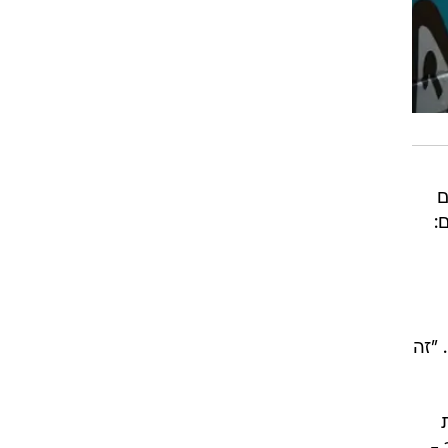
ים
:
 "זה