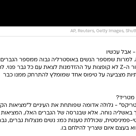
AP, Reuters, Getty Images, Shut
- אבל עכשיו
ה. למרות שמספר הנשים באוסטרליה גבוה ממספר הגברים
ביותר מ-330 אלף, נשים צעירות מדור ה-Z לא קופצות על ההזדמנות לצאת עם כל גבר פנוי.
יות מצביעה על טיפוס אחד שמומלץ להתרחק ממנו כבר
 מטריד?
ריקס" - גלולה אדומה שפותחת את העיניים ל"מציאות הק
באשליה נוחה. אלא שבגרסה של הגברים האלו, המציאות 
נטי-פמיניסטית, שכוללת טענות כמו: נשים מנצלות גברים, גבר
הוא בעצם איום שצריך להילחם בו.