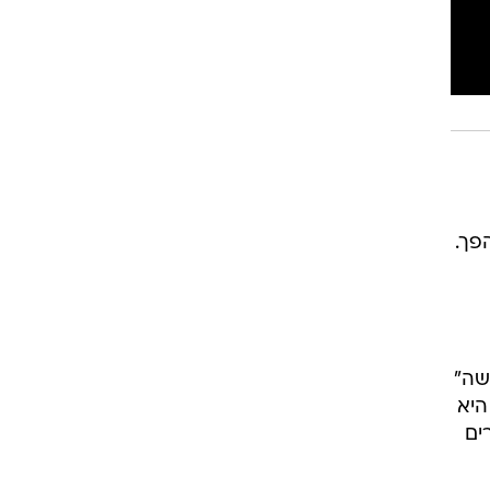
 להפך.
שה"
היא
ים