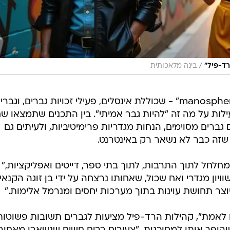
/
ד-פיל"
בינה מלאכותית
הרשת מלאה בקהילות כאלה - ה"manosphere" - שכוללת אינסלים, פעילי זכויות גברים, וגבר
לות על מה זה "להיות גבר אמיתי". בין התכנים שתמצאו שם
ברים מסוימים, הנחות מגדריות פרימיטיביות, ולעיתים גם
שזה כבר לא נשאר רק באינטרנט.
חלחל לתוך התרבות, לתוך בתי ספר, דייטים ואפליקציות,"
יון מגדרי ואח שכול, שאחותו נרצחה על ידי בן זוגה הקנאי.
וצר תחושת עוינות בתוך מערכות יחסים ומנרמל אלימות."
לאמת", קהילות הרד-פיל מציעות לגברים תשובות פשוטות