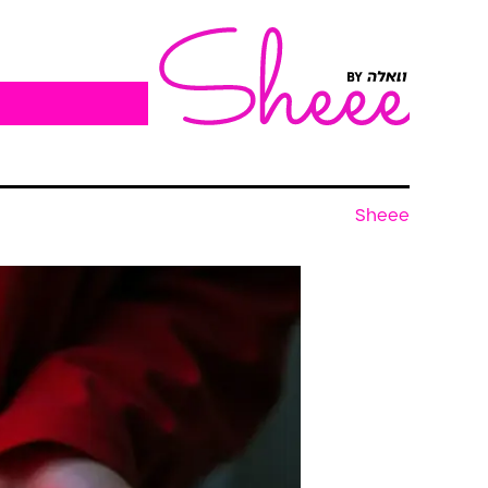
Sheee