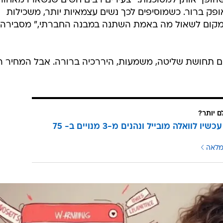
שהופך אותן למסוכנות. "צעירים רבים חשים שנשארו מאחור
 אופק ברור. כשמוסיפים לכך נשים עצמאיות יותר, משכילות
במקום לשאול מה באמת השתנה במבנה החברתי," מסבירה
ים תחושת שליטה, משמעות, היררכיה ברורה. אבל המחיר ה
ם יותר?
עוברים עכשיו לוואלה מובייל ונהנים מ-3 מנויים ב- 75
מלאה