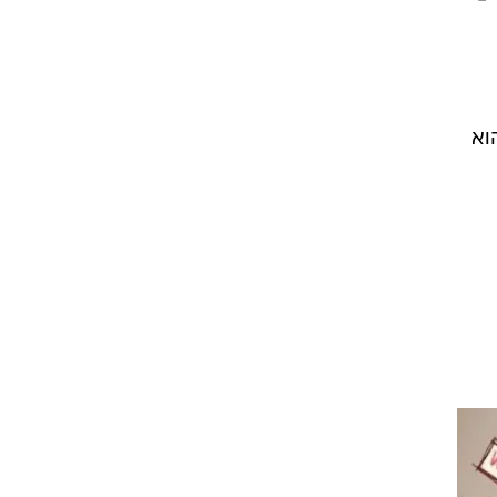
 -
וא