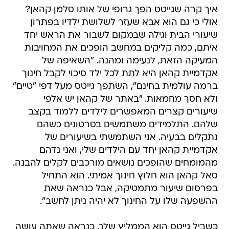
איך קרה שגייטס הפך גרופי של אותו סלמן קהאן?
אולי כי גם הוא אבא שעזר לשלושת ילדיו בפתרון
שיעורי הבית וגילה שבמקום לשבור את הראש יחד
איתם, כמה קליקים במחשב הופכים את המחויבות
המעיקה הזאת, לנעימה ומהנה. "השאיפה של
אקדמיית קהאן היא לתת לכל ילד סיכוי לקבל חינוך
ברמה עולמית בחינם", השתפך גייטס מעל דפי "טיים"
ולא חסך מחמאות. "באתר של קהאן יש אלפי
שיעורים קצרים המאפשרים לילדים ללמוד בקצב
שלהם. התלמידים משתמשים בסרטונים כשהם
נתקלים בבעיה. אני השתמשתי בשיעורים של
אקדמיית קהאן יחד עם הילדים שלי, ואני נדהם
מהמומחים שהופכים נושאים מורכבים לקלים להבנה.
סאל קהאן הוא חלוץ חינוך אמיתי. הוא התחיל
בפרסום שיעור מתמטיקה, אבל כנראה שאת
ההשפעה שלו על החינוך לא יהיה ניתן לחשב".
כשביל גייטס הוא הממליץ שלך, כנראה שאתה עושה