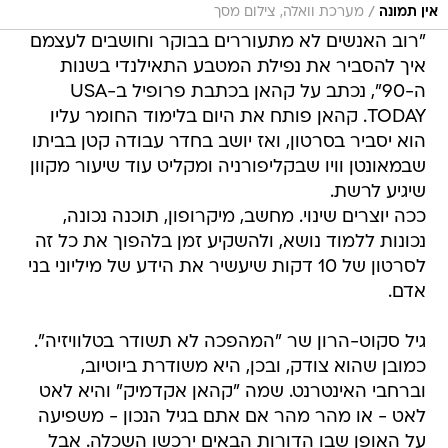
/
אין תמונה
מערכת וואלה, צילום מסך
"רוב האנשים לא מתעוררים בבוקר וחושבים לעצמם
איך להסביר את נפילת המטבע התאילנדי בשנות
ה-90", נכתב על קהאן בכתבת פרופיל ב-USA
TODAY. קהאן פותח את היום בלימוד החומר עליו
הוא יסביר בסרטון, ואז יושב בחדר עבודה קטן בביתו
שבמאונטן וויו שבקליפורניה ומקליט עוד שיעור מקוון
שיגיע לרשת.
ככה יוצרים שינוי. מחשב, מיקרופון, תוכנה נכונה,
נכונות ללמוד נושא, ולהשקיע זמן בלהפוך את כל זה
לסרטון של 10 דקות שיעשיר את הידע של מיליוני בני
אדם.
גיל סקוט-הרון שר "המהפכה לא תשודר בטלוויזיה".
כמובן שהוא צודק, ובכן, היא משודרת ביוטיוב,
וברחבי האינטרנט. שמה "קהאן אקדמיק" והיא לאט
לאט - או מהר מהר אם אתם בגיל הנכון - משפיעה
על האופן שבו הדורות הבאים ירכשו השכלה. אבל