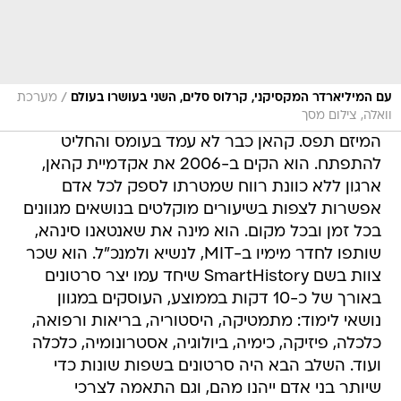
/
עם המיליארדר המקסיקני, קרלוס סלים, השני בעושרו בעולם
מערכת
וואלה, צילום מסך
המיזם תפס. קהאן כבר לא עמד בעומס והחליט
להתפתח. הוא הקים ב-2006 את אקדמיית קהאן,
ארגון ללא כוונת רווח שמטרתו לספק לכל אדם
אפשרות לצפות בשיעורים מוקלטים בנושאים מגוונים
בכל זמן ובכל מקום. הוא מינה את שאנטאנו סינהא,
שותפו לחדר מימיו ב-MIT, לנשיא ולמנכ"ל. הוא שכר
צוות בשם SmartHistory שיחד עמו יצר סרטונים
באורך של כ-10 דקות בממוצע, העוסקים במגוון
נושאי לימוד: מתמטיקה, היסטוריה, בריאות ורפואה,
כלכלה, פיזיקה, כימיה, ביולוגיה, אסטרונומיה, כלכלה
ועוד. השלב הבא היה סרטונים בשפות שונות כדי
שיותר בני אדם ייהנו מהם, וגם התאמה לצרכי