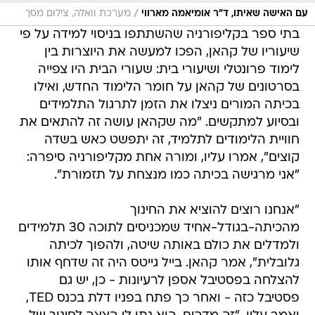
/
עם האישה שאיתו, ד"ר אומיאמה מארווי
מערכת וואלה, צילום מסך
בתי ספר בקליפורניה שהשתתפו בניסוי למידה על פי
שיעוריו של קהאן, הפכו למעשה את היוצרות בין
לימוד פרונטלי ושיעורי בית: שעורי הבית היו צפייה
בסרטונים של קהאן על חומר הלימוד החדש, ואילו
בכיתה המורים ניצלו את הזמן לתרגול התלמידים
ובסיוע למתקשים. "מה שקהאן עושה זה להתאים את
חוויית הלימודים לתלמיד, זה יתפשט כאש בשדה
קוצים", אמרו עליו, ומורה אחת מקליפורניה סיפרה:
"אני מרגישה בכיתה כמו מנצחת על תזמורת".
"אנחנו רוצים להוציא את החינוך
מהכיתה-בגודל-אחיד שמכניסים לתוכה 30 תלמידים
ולמדלים את כולם באותה שיטה, ולהפוך לכיתה
גלובלית", אמר קהאן. בייל גייטס היה זה שדחף אותו
להצלחה בפסטיבל אספן לרעיונות - כן, יש גם
פסטיבל כזה - ואחר כך פתח בפניו דלת בכנס TED,