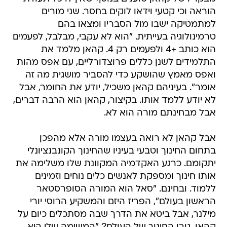
הוראה וכי קטעי וידאו לוקים בחסר. שני מורים
למתמטיקה ישבו מול הסבריו ומצאו בהם
טרמינולוגיה בעייתית. "הוא לא עקבי, מבלבל, לפעמים
הוא כותב +4 ולפעמים רק 4. קהאן מלמד את
התלמידים לשנן כללים פרוצדורליים, עם אפס מהות
ואפס מאמץ שהושקע כדי להסביר מושגית מה זה
אומר". בעיניהם קהאן משכיל, יודע את החומר, אבל
לא יודע ללמד אותו. בקיצור, קהאן הוא הרבה דברים,
אבל מבחינתם מורה הוא לא.
אבל קהאן לא רואה בעצמו מורה אלא מהפכן
בתחום החינוך וטבעי בעיניו שהחינוך הקונבנציונלי
יתקומם. כרגע האקדמיה המקוונת שלו משלימה את
אותו חינוך ומספקת לאנשים כלים נוחים וזמינים
ללמוד. ובחינם. "סאל הוא המורה הסופרסטאר
הראשון בעולם", הפריז היזם והמשקיע הרוסי יורי
מילנר, אבל ביטא את הדרך שבה מסתכלים כיום על