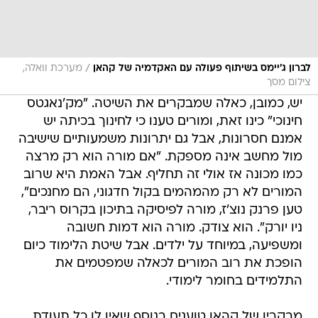
/
לברון ג'יימס בשיתוף פעולה עם האקדמיה של קהאן
מערכת וואלה,
צילום מסך
יש, כמובן, כאלה שמבקרים את השיטה. "מק'נאגטס
חינוכי" כינו זאת, ומורים טענו כי לחינוך בכיתה יש
אמנם חסרונות, אבל גם יתרונות משמעותיים שישיבה
מול מחשב אינה מספקת. "אם מורה הוא רק מרצה
כמו מכונה אז אולי זה תחליף. אבל האמת היא שרוב
המורים לא רק מהמהמים בקול חדגוני, הם מחנכים",
טען פרנק נוצ'ז, מורה לפיסיקה בתיכון בקרוס ריבר,
ניו יורק". הוא צודק. מורה הוא דמות חשובה
ומשפיעה, במיוחד על ילדים. אבל שיטת הלימוד כיום
הופכת את רוב המורים לכאלה שמפטמים את
התלמידים בחומר לימודי.
מבקריו של קהאן טוענים בנוסף שאין לו כל תעודת