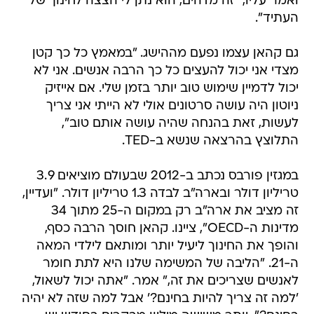
ואמר עליו, "זה מדהים, הוא נתן לי הצצה לחינוך של
העתיד".
גם קהאן עצמו נפעם מההישג. "במאמץ כל כך קטן
מצדי אני יכול להעצים כל כך הרבה אנשים. אני לא
יכול לדמיין שימוש טוב יותר בזמן שלי. אם אייזיק
ניוטון היה עושה סרטונים אולי לא הייתי אני צריך
לעשות, זאת בהנחה שהיה עושה אותם טוב",
התלוצץ בהרצאה שנשא ב-TED.
במגזין פורבס נכתב ב-2012 שבעולם מוציאים 3.9
טריליון דולר ובארה"ב לבדה 1.3 טריליון דולר. "ועדיין,
זה מציב את ארה"ב רק במקום ה-25 מתוך 34
מדינות ה-OECD", ציינו. קהאן חוסך הרבה כסף,
והופך את החינוך ליעיל יותר ומותאם לילדי המאה
ה-21. "הליבה של המשימה שלנו היא לתת חומר
לאנשים שצריכים את זה," אמר. "אתה יכול לשאול,
'למה זה צריך להיות בחינם?' אבל למה שזה לא יהיה