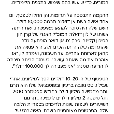
המורים, כדי שיעשו בהם שימוש בתכנית הלימודים.
ההקמה התבססה על תרומות והן החלו לטפטף. יום
אחד אישה בשם אן דוא?ר תרמה 10,000 דולר.
השם שלה היה מוכר לקהאן מאיפשהו. זאת הייתה
אשתו של ג'ון דוא?ר, המנכ"ל האגדי של קרן הון
הסיכון קליינר-פרקינס. אן דואר הופתעה מזה
שהתרומה שלה הייתה הכי גדולה. היא פגשה את
קהאן לארוחת צהריים, על חשבונה, ואמרה לו, "אני
אוהבת את מה שאתה עושה". כשחזר הביתה חיכתה
לו הודעה ממנה: "אני מעבירה לך 100,000 דולר".
הטפטוף של ה-10-20 דולרים הפך למיליונים. אחרי
שביל גייטס נשבה ברעיון ובפוטנציאל שלו הוא תרם
יותר מחמישה מיליון דולר. בחודש ספטמבר 2010
גוגל סיפקה 2 מיליון דולרים לתמיכה,, תרגום
השיעורים לשפות שונות ולריכוזם בספריית הליבה
שלה. הסרטונים מאוחסנים בשרתי האינטרנט של