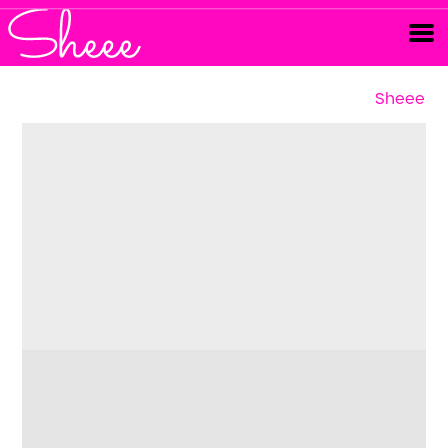
Sheee