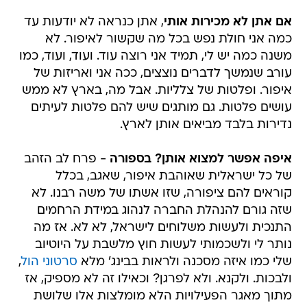
אם אתן לא מכירות אותי
, אתן כנראה לא יודעות עד
כמה אני חולת נפש בכל מה שקשור לאיפור. לא
משנה כמה יש לי, תמיד אני רוצה עוד. ועוד, ועוד, כמו
עורב שנמשך לדברים נוצצים, ככה אני ואריזות של
איפור. ופלטות של צלליות. אבל מה, בארץ לא ממש
עושים פלטות. גם מותגים שיש להם פלטות לעיתים
נדירות בלבד מביאים אותן לארץ.
איפה אפשר למצוא אותן? בספורה
- פרח לב הזהב
של כל ישראלית שאוהבת איפור, שאגב, בכלל
קוראים להם ציפורה, שזו אשתו של משה רבנו. לא
שזה גורם להנהלת החברה לנהוג במידת הרחמים
התנכית ולעשות משלוחים לישראל, לא לא. אז מה
נותר לי ולשכמותי לעשות חוץ מלשבת על היוטיוב
שלי כמו איזה מסכנה ולראות בבינג' מלא
סרטוני הול
,
ולבכות. ולקנא. ולא לפרגן? וכאילו זה לא מספיק, אז
מתוך מאגר הפעילויות הלא מומלצות אלו שלושת