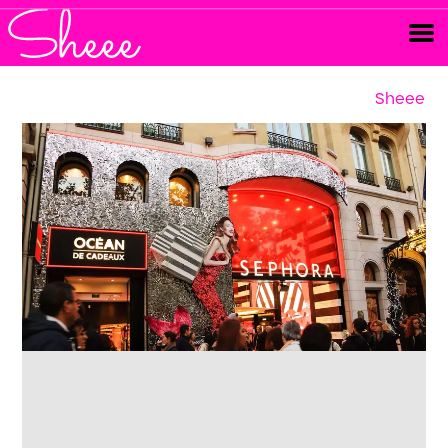
Sheee