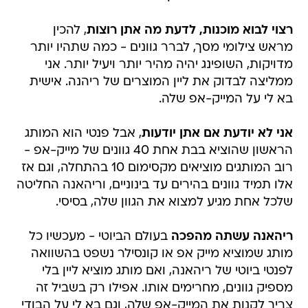
רצוי לבוא מוכנות, לדעת מה אתן רוצות
, להכין
מראש צילומי מסך, לברר גוונים - כמה שתהיו יותר
מדויקות, השופינג יהיה מהיר יותר ויעיל יותר. אני
ממליצה לבדוק את ליין המוצרים של ריהנה. אישית
בא לי על המייק-אפ שלה.
אני לא יודעת אם אתן יודעות
, אבל פנטי הוא המותג
הראשון שהוציא בבת אחת 40 גוונים של מייק-אפ -
רוב המותגים מוציאים מקסימום 10 בהתחלה, וגם אז
אלו תמיד גוונים בהירים עד בינוניים, וריהאנה החליטה
שלכל אחת מגיע למצוא את הגוון שלה, בסיסי.
ריהאנה עשתה מהפכה
בעולם הביוטי - מעכשיו כל
מותג שמוציא מייק אפ או קונסילר נשפט בהשוואה
לפנטי ביוטי של ריהאנה, ואם מותג מוציא ליין בלי
מספיק גוונים, מחרימים אותו. אפילו רק בשביל זה
צריך לקנות את המייק-אפ שלה, וגם בא לי על הבודי