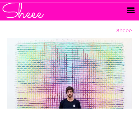
Sheee