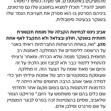
מהמציקים באינסטגרם, אני מעלה כשיש לי משהו
חשוב להגיד." תוכלו למצוא בחשבון שלו גם סרטונים,
ביניהם הסרטון בו הוא מפרק את תערוכת הגמר שלו
בשנקר בבעיטה סימבולית.
אביב ניגש לבחינות הקבלה של מגמת תקשורת
חזותית בשנקר, חולון ובצלאל ולא התקבל לאף אחת
מהן.
"ואז, באחת הרשתות החברתיות ראיתי באנר
על הרשמה ללימודים של המחלקה לאמנות רב
תחומית בשנקר מגמה שלא הכרתי, ומאחר ורציתי
להתחיל ללמוד כבר ולא לבזבז זמן הלכתי על זה
והיום אני מאוד שמח על הצעד הזה. זו מחלקה
שעוסקת בספקטרום רחב של אמנות וגיליתי תוך כדי
למידה שאני אוהב הרבה תחומים שלא הייתה לי
הזדמנות להתנסות בהם בשום מקום אחר ולמדתי
שם כלים בהם אני משתמש עד היום." פרוייקט הגמר
שלאביב, שסיים בהצטיינות זכה בפרס לבוגר המצטיין
על שם מרגרט וסילבן אדם.