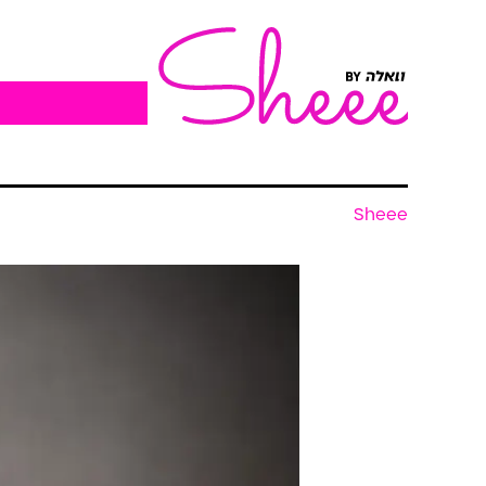
Sheee