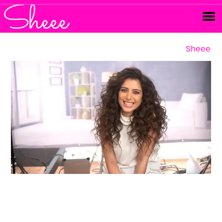
Sheee