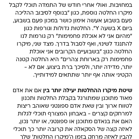
במחויבות. ואולי אחרי חודש של התמדה תוכלי לקבל
מיקרו החלטה נוספת, כגון "בנוסף לסיבוב ההליכה
פעם בשבוע אעשה אימון כושר במכון פעם בשבוע,
ביום X בשעה Y". החלטות גדולות וגורפות כגון
"מהיום אני לא אוכלת פחמימות" רק גורמות לנו
להתנגד לשינוי, ואף לסבול בדרך. מצד שני, מיקרו
החלטה כגון: "בשבועיים הקרובים אני אוכלת
פחמימות רק בארוחת צהרים" היא החלטה קטנה
יותר, מדידה יותר, ולפיכך ברת ביצוע. אם לא -
הקטיני אותה אף יותר שתתאים למידותייך.
שיטת מיקרו ההחלטות יעילה יותר בין
אם את אדם
מאוד מתוכנן שמתורגל בקבלת החלטות ותכנון
לטווח ארוך ובין שאת אדם ספונטני שאוהב ריצות
למרחקים קצרים - באבחון המצורף תוכלי לגלות
האם את בנאדם מתוכנן או ספונטני, או יותר נכון,
לאיזה קצה של הסקאלה את קרובה יותר כך תוכלי
להבין לאיזה מרחק בזמן ה'מיקרו החלטות' שלך