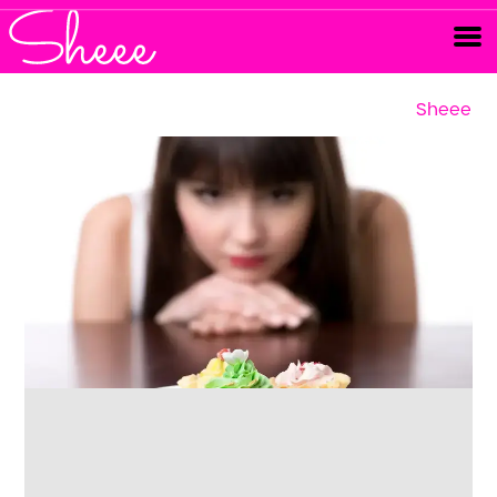
Sheee