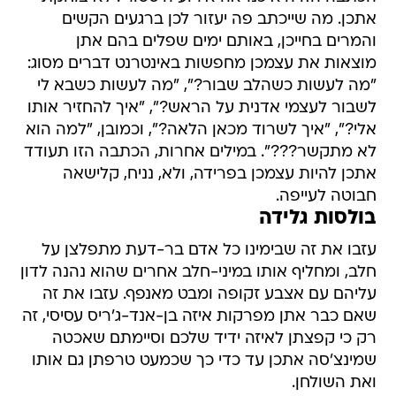
אתכן. מה שייכתב פה יעזור לכן ברגעים הקשים
והמרים בחייכן, באותם ימים שפלים בהם אתן
מוצאות את עצמכן מחפשות באינטרנט דברים מסוג:
"מה לעשות כשהלב שבור?", "מה לעשות כשבא לי
לשבור לעצמי אדנית על הראש?", "איך להחזיר אותו
אלי?", "איך לשרוד מכאן הלאה?", וכמובן, "למה הוא
לא מתקשר???". במילים אחרות, הכתבה הזו תעודד
אתכן להיות עצמכן בפרידה, ולא, נניח, קלישאה
חבוטה לעייפה.
בולסות גלידה
עזבו את זה שבימינו כל אדם בר-דעת מתפלצן על
חלב, ומחליף אותו במיני-חלב אחרים שהוא נהנה לדון
עליהם עם אצבע זקופה ומבט מאנפף. עזבו את זה
שאם כבר אתן מפרקות איזה בן-אנד-ג'ריס עסיסי, זה
רק כי קפצתן לאיזה ידיד שלכם וסיימתם שאכטה
שמינצ'סה אתכן עד כדי כך שכמעט טרפתן גם אותו
ואת השולחן.