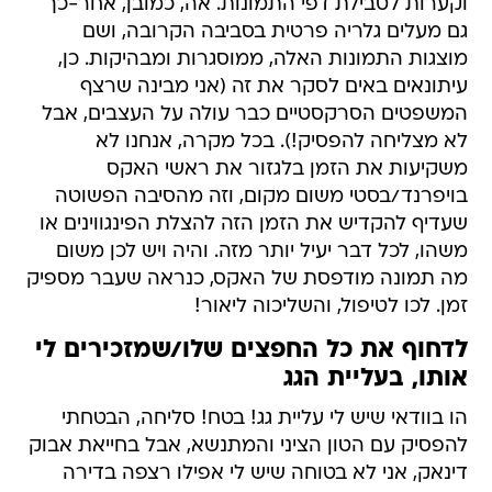
וקערות לטבילת דפי התמונות. אה, כמובן, אחר-כך
גם מעלים גלריה פרטית בסביבה הקרובה, ושם
מוצגות התמונות האלה, ממוסגרות ומבהיקות. כן,
עיתונאים באים לסקר את זה (אני מבינה שרצף
המשפטים הסרקסטיים כבר עולה על העצבים, אבל
לא מצליחה להפסיק!). בכל מקרה, אנחנו לא
משקיעות את הזמן בלגזור את ראשי האקס
בויפרנד/בסטי משום מקום, וזה מהסיבה הפשוטה
שעדיף להקדיש את הזמן הזה להצלת הפינגווינים או
משהו, לכל דבר יעיל יותר מזה. והיה ויש לכן משום
מה תמונה מודפסת של האקס, כנראה שעבר מספיק
זמן. לכו לטיפול, והשליכוה ליאור!
לדחוף את כל החפצים שלו/שמזכירים לי
אותו, בעליית הגג
הו בוודאי שיש לי עליית גג! בטח! סליחה, הבטחתי
להפסיק עם הטון הציני והמתנשא, אבל בחייאת אבוק
דינאק, אני לא בטוחה שיש לי אפילו רצפה בדירה