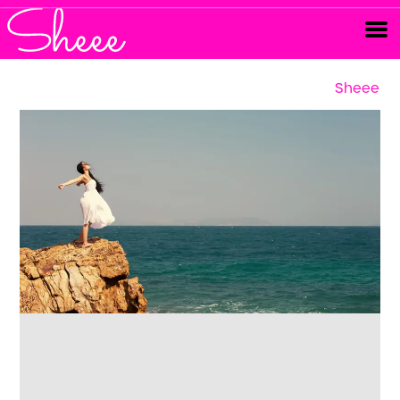
Sheee