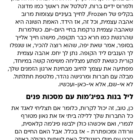
ולפרוס ידיים ברוח, לטלטל את ראשך כמו מדונה
בקליפ של Frozen, לחייך בעיניים עצומות מרוב
אהבה עצמית, וכל זה, אז הידד. האמת השונה היא
שאהבה עצמית נרקמת בחיי היום-יום. כשלמרות
שהרגשת כמו חרא כבר תקופה, מישהו חייך אלייך
בסופר, אמר שאת יפה, שהוא רוצה להכיר, או שנפלו
לך הענבים ליד הקופה. נתן לך יחס. אהבה עצמית
קורית כשאת לפתע מצליחה משימה קשה במיוחד,
מפתיעה את עצמך לחיוב מבחינת ארגון הזמנים שלך,
מבלה עם חברות ומרגישה נהדר, מלטפת חתלתול.
לא אי-שם, אלא אי-כאן-ועכשיו.
ליל בנות בפיג'מות עם מסכות פנים
כן, טוב, זה יכול לקרות, כלומר אם תצליחי לאגד את
כל החברות שלך ללילה ביתי אז את גאון מטורף
לגמרי, ואם איכשהו כולן ילבשו פיג'מה קלאסית,
וורודה ומכופתרת - אז בכלל. אבל האם החיים הם
סרט עם מולי ריינגולד? האם לשתות טקילה באיזה