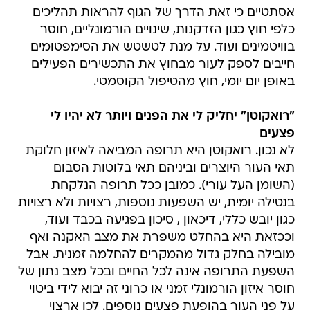
אסתטיים כי זאת הדרך של הגוף להראות תהליכים
כלפי חוץ כגון הזדקנות, שינויים הורמונליים, חוסר
בוויטמינים ועוד. על מנת לטשטש את הסימפטומים
חייבים לספק לעור מבחוץ את התכשירים הפעילים
באופן יום יומי, חוץ מהטיפול הקוסמטי.
"רואקוטן" יחליק לי את הפנים ויותר לא יהיו לי
פצעים
לא נכון. רואקוטן היא תרופה המביאה לאיזון חלוקת
תאי העור היוצרים וביניהם תאי בלוטות הסבום
(השומן העל עורי). כמובן ככל תרופה הנלקחת
בנטילה יומית, יש השפעות נוספות, רצויות ולא רצויות
כגון יובש כללי, דיכאון , סיכון בפגיעה בכבד ועוד,
וככזאת היא בהחלט משפרת את מצב האקנה ואף
מובילה בחלק גדול מהמקרים להחלמה זמנית. אבל
השפעת התרופה אינה לכל החיים ובכל מצב נתון של
חוסר איזון הורמונלי זמני או כרוני זה יבוא לידי ביטוי
על פני העור בהופעת פצעים נוספים. לכן ארצוי