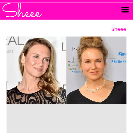
Sheee