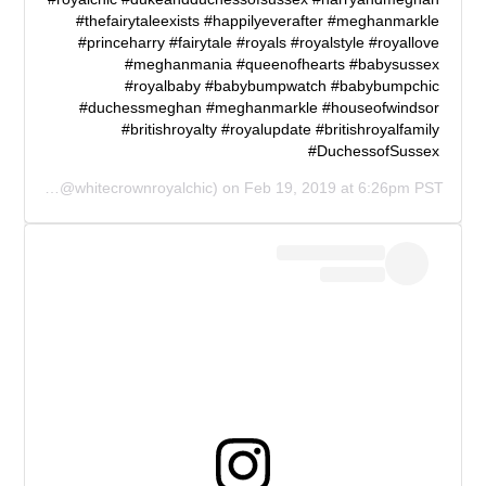
#thefairytaleexists #happilyeverafter #meghanmarkle
#princeharry #fairytale #royals #royalstyle #royallove
#meghanmania #queenofhearts #babysussex
#royalbaby #babybumpwatch #babybumpchic
#duchessmeghan #meghanmarkle #houseofwindsor
#britishroyalty #royalupdate #britishroyalfamily
#DuchessofSussex
al Chic
(@whitecrownroyalchic) on
Feb 19, 2019 at 6:26pm PST