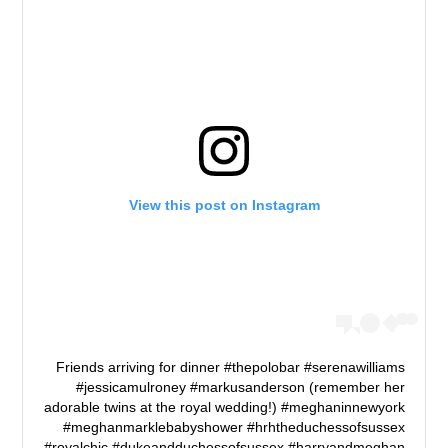
View this post on Instagram
Friends arriving for dinner #thepolobar #serenawilliams
#jessicamulroney #markusanderson (remember her
adorable twins at the royal wedding!) #meghaninnewyork
#meghanmarklebabyshower #hrhtheduchessofsussex
#royalchic #dukeandduchessofsussex #harryandmeghan