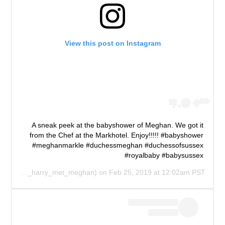
View this post on Instagram
A sneak peek at the babyshower of Meghan. We got it
from the Chef at the Markhotel. Enjoy!!!!! #babyshower
#meghanmarkle #duchessmeghan #duchessofsussex
#royalbaby #babysussex
(@when_harry_met_meghan) on
Feb 25, 2019 at 12:02am PST