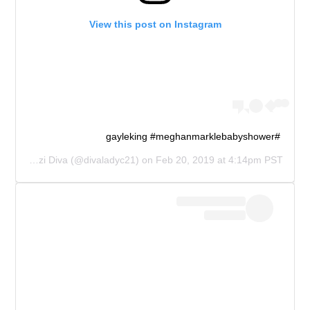
View this post on Instagram
#gayleking #meghanmarklebabyshower
positive paparazzi Diva
(@divaladyc21) on
Feb 20, 2019 at 4:14pm PST