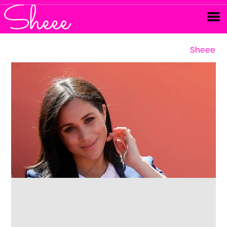
Sheee