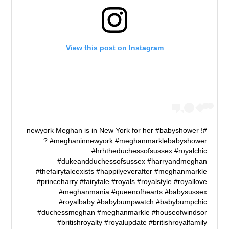
View this post on Instagram
#newyork Meghan is in New York for her #babyshower !
? #meghaninnewyork #meghanmarklebabyshower
#hrhtheduchessofsussex #royalchic
#dukeandduchessofsussex #harryandmeghan
#thefairytaleexists #happilyeverafter #meghanmarkle
#princeharry #fairytale #royals #royalstyle #royallove
#meghanmania #queenofhearts #babysussex
#royalbaby #babybumpwatch #babybumpchic
#duchessmeghan #meghanmarkle #houseofwindsor
#britishroyalty #royalupdate #britishroyalfamily