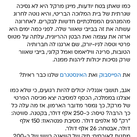
כמו שאתן בטח יודעות, מייגן מרקל היא לא נסיכה
שגרתית של בית המלוכה הבריטי, והיא נוטה לחרוג
מהמנהגים הממלכתיים חדשות לבקרים. לאחרונה
עשתה את זה בבייבי שאוור שלה. לפני כמה ימים היא
ארזה את עצמה ואת הבטן ההריונית, עלתה על מטוס
פרטי וטסה לניו-יורק, שם ארגנו לה חברותיה
הטובות, סרינה וויליאמס ואמל קלוני, בייבי שאוור
שרק נסיכות יכולות ליהנות ממנה.
את
הפייסבוק
ואת
האינסטגרם
שלנו כבר ראית?
אגב, תושבי אנגליה יכולים להיות רגועים, כי שלא כמו
אצלנו בממלכה, הכסף למסיבה יצא מכיסה הפרטי
של מרקל, כך נמסר מדובר הארמון. אז מה עלה כל
כך הרבה? טיסה: כ-250 אלף דולר, בקטנה. סוויטה:
"רק" 10 אלפים דולר. מסיבת פנטהאוז: 150 אלף
דולר, אבטחה: 26 אלף דולר.
מתנות לאורחים: תיק של קוויאנה בשווי של כ-200