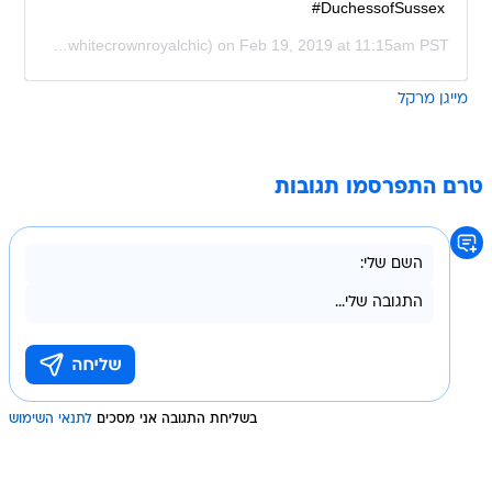
#DuchessofSussex
l Chic
(@whitecrownroyalchic) on
Feb 19, 2019 at 11:15am PST
מייגן מרקל
טרם התפרסמו תגובות
בשליחת התגובה אני מסכים
לתנאי השימוש