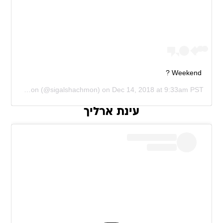
Weekend ?
Sigal Shachmon
(@sigalshachmon) on
Dec 14, 2018 at 9:33am PST
עינת ארליך