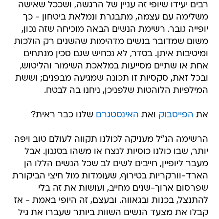
רבים יעידו שיופי זה עניין של הרגשה, ושככל שאישה
משלימה עם עצמה, מתבגרת ונמלאת ביטחון - כך
יופייה גובר. רשימת הנשים הבאה מוכיחה שזה נכון,
משום שמדובר בנשים מדהימות שהשנים רק הולכות
ומיטיבות איתן. בסדר, לא נכחיש שגם סכין מנתחים
אחת או שתיים מסייעות במלאכת השימור והליטוש,
ובכל זאת, סקסיות זו תכונה שמגיעה מבפנים; וששת
המילפיות הלוהטות שלפניכן, ניחנו בה לבטח.
את
הפייסבוק
ואת
האינסטגרם
שלנו כבר ראית?
הרשימה הנ"ל מעניקה לכולנו תקווה לעולם טוב ויפה
יותר, שבו כולנו כוסיות לנצח או משהו בסגנון. אבל
מעבר ליופיין, חייבים לשים לב שכל הנשים הללו הן
הארד-וורקריות בטירוף, שעומדות מול חיצי הביקורת
שפרסום ארוך-שנים מחייב, ועושות את זה בלי
להתנצל, בכנות ובגאווה. ובעצם, זה היופי באמת - אז
קבלו את מצעד הנשים השוות ביותר שעברו את גיל