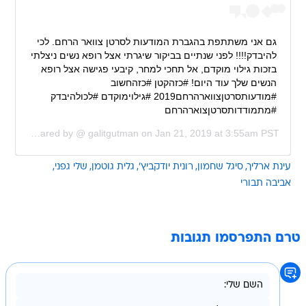
גם אני משתתפת בהגברת המודעות לסרטן צוואר הרחם. לכי
להיבדק!!!! לפני שנתיים בביקור שיגרתי אצל רופא נשים ניצלתי
בזכות גילוי מוקדם, אל תחכי למחר, קיבעי פגישה אצל רופא
הנשים שלך עוד היום! #כזהקטן #כזהחשוב
#מודעותסרטןצווארהרחם2019 #גילוימוקדם #לכולהיבדק
#מתמודדותסרטןצוארהרחם
A post shared by @
galitgutman
on
Jan 21, 2019 at 3:55am PST
עינת ארליך
סיגל שחמון
רונית יודקביץ'
גלית גוטמן
שלי גפני
אביבה תבורי
טרם התפרסמו תגובות