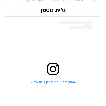
red by
shellygafni
(@shellygafni) on
Feb 23, 2019 at 4:46am PST
גלית גוטמן
View this post on Instagram