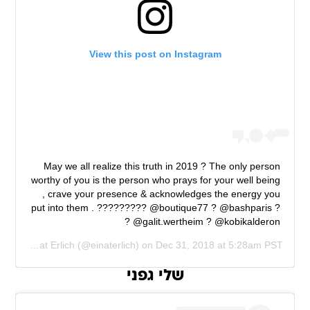
View this post on Instagram
May we all realize this truth in 2019 ? The only person
worthy of you is the person who prays for your well being
, crave your presence & acknowledges the energy you
put into them . ????????? @boutique77 ? @bashparis ?
@galit.wertheim ? @kobikalderon ?
red by
einat Erlich
(@einaterlich) on
Dec 31, 2018 at 5:28am PST
שלי גפני