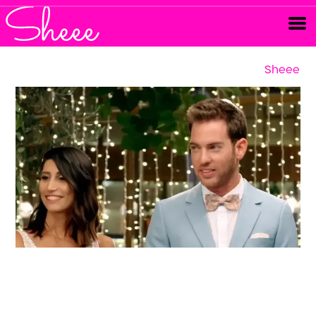
Sheee