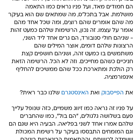
הם חמודים מאד, ועל פניו נראים כמו התאמה
מושלמת. אבל בתכל'ס, מה שמתאים שם הוא בעיקר
מה שהם אומרים שהם רוצים, ומה שכל אחד מהם
אומר על עצמו. זה נכון, הרשימות שלהם כמעט זהות
- שניהם חולי סנובורד, הם גרים אחד ליד השני,
הרצונות שלהם דומים, אוצר המילים שהם
משתמשים בו כמעט זהה, ושניהם חושפים קצת
חניכיים כשהם מחייכים. וזה לא הכל. הרשימה הזאת
רק הולכת ומתארכת ככל שהם ממשיכים להחליף
אינפורמציה.
את
הפייסבוק
ואת
האינסטגרם
שלנו כבר ראית?
על פניו זה נראה כמו זיווג משמיים, כזה שנופל עלייך
פעם בשלושה גלגולים, "הם בול", כמו שהחברים
שלהם אמרו אחד לשני בפליאה. הבעיה היא שגם הם
וגם המומחים התבססו בעיקר על רשימת המכולת
שעמדה לרשותם, וההתאמות הבינאריות ביניהם,