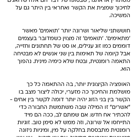
מסתורין או אתגר, שבסופו של דבר הם אלה שדואגים
לחיכוך שמצית את הקשר ואחראי בין היתר גם על
המשיכה.
חוששתני שליאור ושרונה יותר 'תואמים' מאשר
'מתאימים'. 'תואמים' זה מצוין כשמדובר בעצמים
דוממים כמו זוג עגילים, או סט של תחתונים וחזייה,
אבל קיומה של תאימות בין שני אנשים לא מבטיחה
התאמה רומנטית, ובטח שלא כימיה מינית. נהפוך
הוא.
האופציה הקיצונית יותר, בה ההתאמה כל כך
מושלמת והחיכוך כה מזערי, יכולה ליצור מצב בו
הקשר בין בני הזוג יהיה יותר דומה לקשר בין אחים -
"אשרים" זו המילה שבה משתמשת החבורה כדי
להכתיר אח חדש. אם שמתם לב, ככה הם מיד
התייחסו אל שרונה, וזה ממש לא סימן טוב. זוגיות
רומנטית מתבססת בחלקה על מין, ומיניות ניזונה