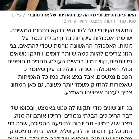
/
האורגניזם הסימביוטי מזדהה עם הפאדיחה של אחד מחבריו
צילום
מסך, מתוך חתונה ממבט ראשון, ערוץ 12
החשש העיקרי שלי לזוג הוא דווקא בתחום המשיכה.
יש שתי אסכולות עיקריות בדיון הבלתי נגמר על
זוגיות. האסכולה הראשונה גורסת שכדי להתאים, בני
הזוג צריכים להיות כמה שיותר דומים, ויחלקו נושאים
משותפים, קווי דמיון בראיית העולם, תחביבים חופפים
וכולי. האסכולה השנייה דוגלת ברעיון שאומר כי
הפכים נמשכים. אבל במציאות, כמו כל האמיתות
שאמורות להחזיק מעמד יותר מעונה, גם כאן המחוג
צריך לעצור איפשהו באמצע.
בני זוג שונים מדי יתקשו להיפגש באמצע, ובסופו של
דבר החיכוכים הבלתי נגמרים ירחיקו אותם זה מזה.
מצד שני, דמיון-יתר יגרום לתופעה ההפוכה, שבה בני
הזוג כל כך דומים זה לזה, שלא יישאר ביניהם מספיק