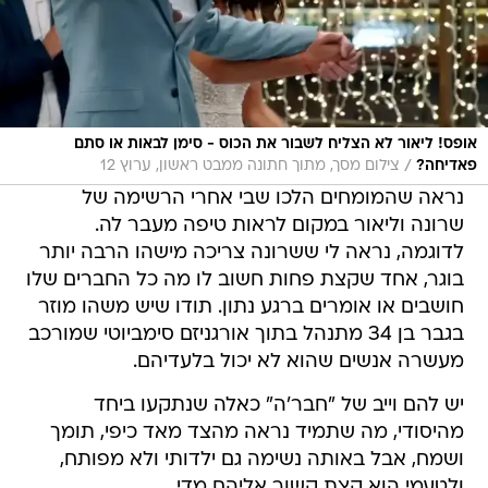
אופס! ליאור לא הצליח לשבור את הכוס - סימן לבאות או סתם
/
פאדיחה?
צילום מסך, מתוך חתונה ממבט ראשון, ערוץ 12
נראה שהמומחים הלכו שבי אחרי הרשימה של
שרונה וליאור במקום לראות טיפה מעבר לה.
לדוגמה, נראה לי ששרונה צריכה מישהו הרבה יותר
בוגר, אחד שקצת פחות חשוב לו מה כל החברים שלו
חושבים או אומרים ברגע נתון. תודו שיש משהו מוזר
בגבר בן 34 מתנהל בתוך אורגניזם סימביוטי שמורכב
מעשרה אנשים שהוא לא יכול בלעדיהם.
יש להם וייב של "חבר'ה" כאלה שנתקעו ביחד
מהיסודי, מה שתמיד נראה מהצד מאד כיפי, תומך
ושמח, אבל באותה נשימה גם ילדותי ולא מפותח,
ולטעמי הוא קצת קשור אליהם מדי.