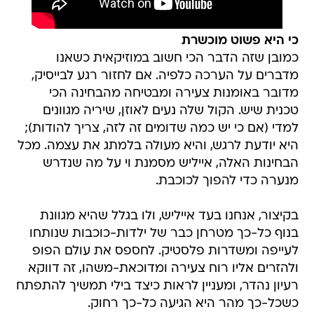
כי היא פשוט מוכשרת
כמובן שזה הדבר הכי חשוב במוזיקאית כשאנו
מדברים על הערכה כלפיה. אם לחזור רגע לבייסיק,
מדובר באומנות צעירה ומבטיחה מהבחינה הכי
טכנית שיש. הקול שלה נעים לאוזן, שיריה מגוונים
למדי (אם כי יש כמה שדומים זה לזה, צריך להודות);
היא יודעת לרגש, והיא מעולה בלמתג את עצמה. מכל
הבחינות האלה, אייליש מסמנת וי על מה שנדרש
מנערה כדי להפוך לכוכבת.
בקיצור, אנחנו בעד אייליש, ולו בגלל שהיא מגוונת
בנוף כל-כך מטרחן כבר של ילדות-כוכבות שנותחו
לעייפה ומשדרות פלסטיק. לחספס את עולם הפופ
ולהזרים אליו רוח צעירה ומדוכאת-משהו, זה דווקא
רעיון נהדר, ומעניין לראות כיצד בילי תמשיך להתפתח
כשכל-כך מהר היא הגיעה כל-כך רחוק.