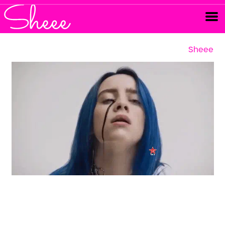
Sheee