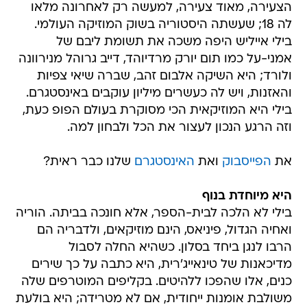
הצעירה, מאוד צעירה, למעשה רק לאחרונה מלאו
לה 18; שעשתה היסטוריה בשוק המוזיקה העולמי.
בילי אייליש היפה משכה את תשומת ליבם של
אמני-על כמו תום יורק מרדיוהד, דייב גרוהל מנירוונה
ולורד; היא השיקה אלבום זהב, שברה שיאי צפיות
והאזנות, ויש לה כעשרים מיליון עוקבים באינסטגרם.
בילי היא המוזיקאית הכי מסוקרת בעולם הפופ כעת,
וזה הרגע הנכון לעצור את הכל ולבחון למה.
את
הפייסבוק
ואת
האינסטגרם
שלנו כבר ראית?
היא מיוחדת בנוף
בילי לא הלכה לבית-הספר, אלא חונכה בביתה. הוריה
ואחיה הגדול, פיניאס, הינם מוזיקאים, ולדבריה הם
הרבו לנגן ביחד בסלון. כשהיא החלה לסבול
מדיכאנות של טינאייג'רית, היא כתבה על כך שירים
כנים, אלו שהפכו ללהיטים. בקליפים המוטרפים שלה
משולבת אומנות ייחודית, אם לא מטרידה; היא בולעת