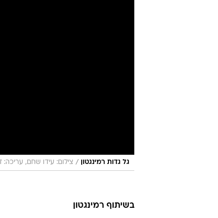
/
גל גדות רמינגטון
צילום: עידו שחם, עריכה: 
בשיתוף רמינגטון