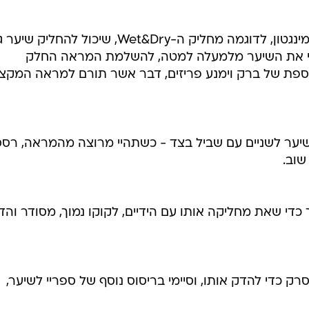
באמצעות מחליק ביתי מקצועי של רמינגטון, לדוגמה מחליק ה-Wet&Dry, שיכול להחליק ש
יקי את השיער מלמעלה למטה, להשלמת המראה החלק
ספת של ברק וימנע פריזים, דבר אשר תורם למראה המקצו
יער לשניים עם שביל בצד - כשתהיי מרוצה מהמראה, רסס
שוב.
די שאת מחליקה אותו עם הידיים, לקוקו נמוך, מסודר והדו
 כדי להדק אותו, וסיימי בריסוס נוסף של ספריי לשיער,