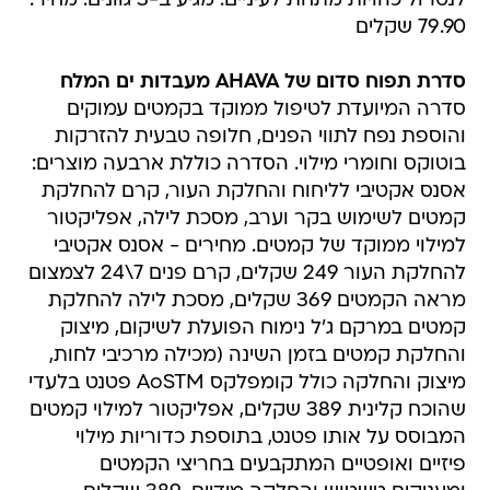
לנטרול כהויות מתחת לעיניים. מגיע ב-3 גוונים. מחיר:
79.90 שקלים
סדרת תפוח סדום של AHAVA מעבדות ים המלח
סדרה המיועדת לטיפול ממוקד בקמטים עמוקים
והוספת נפח לתווי הפנים, חלופה טבעית להזרקות
בוטוקס וחומרי מילוי. הסדרה כוללת ארבעה מוצרים:
אסנס אקטיבי לליחוח והחלקת העור, קרם להחלקת
קמטים לשימוש בקר וערב, מסכת לילה, אפליקטור
למילוי ממוקד של קמטים. מחירים - אסנס אקטיבי
להחלקת העור 249 שקלים, קרם פנים 7\24 לצמצום
מראה הקמטים 369 שקלים, מסכת לילה להחלקת
קמטים במרקם ג'ל נימוח הפועלת לשיקום, מיצוק
והחלקת קמטים בזמן השינה (מכילה מרכיבי לחות,
מיצוק והחלקה כולל קומפלקס AoSTM פטנט בלעדי
שהוכח קלינית 389 שקלים, אפליקטור למילוי קמטים
המבוסס על אותו פטנט, בתוספת כדוריות מילוי
פיזיים ואופטיים המתקבעים בחריצי הקמטים