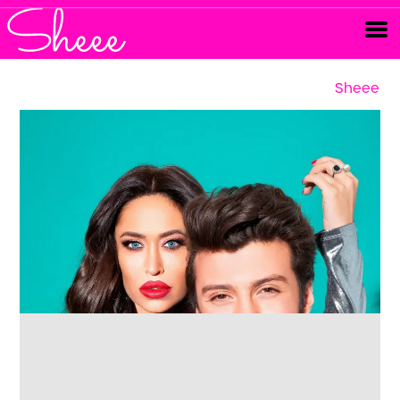
Sheee