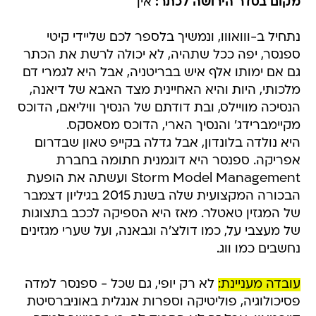
מקום בסדר הירושה לכתר:
אין
נתחיל ב-ווואווו, ונמשיך בלספר לכם שליידי קיטי
ספנסר, יפה ככל שתהיה, לא יכולה לרשת את הכתר
גם אם ימותו אלף איש בבריטניה, אבל היא לגמרי דם
מלכותי, היות והיא האחיינית מצד האבא של דיאנה,
הנסיכה מוויילס, ובת דודתם של הנסיך וויליאם, הדוכס
מקיימברידג' והנסיך הארי, הדוכס מסאסקס.
היא נולדה בלונדון, אבל גדלה בקייפ טאון שבדרום
אפריקה. ספנסר היא דוגמנית חתומה בחברת
Storm Model Management ועשתה את הופעת
הבכורה המקצועית שלה בשנת 2015 בגיליון דצמבר
של המגזין טאטלר. מאז היא הספיקה לככב בתצוגות
של מעצבי על, כמו דולצ'ה וגבאנה, ועל שערי מגזינים
נחשבים כמו ווג.
עובדה מעניינת:
לא רק יופי, גם שכל - ספנסר למדה
פסיכולוגיה, פוליטיקה וספרות אנגלית באוניברסיטת