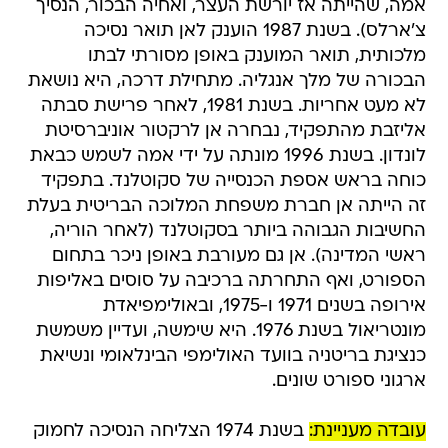
אמה, שהייתה אז יורשת העצר, ואחיה הבכור, הנסיך
צ'ארלס). בשנת 1987 הוענק לאן תואר נסיכה
מלכותית, תואר המוענק באופן מסורתי לבתו
הבכורה של מלך אנגליה. מתחילת דרכה, היא נושאת
לא מעט אחריות. בשנת 1981, לאחר פרישת סבתה
אליזבת מהתפקיד, נבחרה אן לרקטור אוניברסיטת
לונדון. בשנת 1996 מונתה על ידי אמה לשמש כבאת
כוחה בראש אספת הכנסייה של סקוטלנד. בתפקיד
זה הייתה אן חברת משפחת המלוכה הבריטית בעלת
החשיבות הגבוהה ביותר בסקוטלנד (לאחר הוריה,
ראשי המדינה). אן גם מעורבת באופן ניכר בתחום
הספורט, ואף התחרתה ברכיבה על סוסים באליפות
אירופה בשנים 1971 ו-1975, ובאולימפיאדת
מונטריאול בשנת 1976. היא שימשה, ועדיין משמשת
כנציגת בריטניה בוועד האולימפי הבינלאומי ונשיאת
ארגוני ספורט שונים.
עובדה מעניינת:
בשנת 1974 הצליחה הנסיכה לחמוק