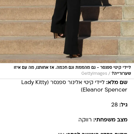
ליידי קיטי ספנסר - גם מהממת וגם חכמה. אז אחותנו, מה עם איזו
/
שערורייה?
GettyImages
שם מלא:
ליידי קיטי אלינור ספנסר (Lady Kitty
Eleanor Spencer)
גיל:
28
מצב משפחתי:
רווקה