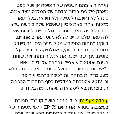
זארה היא בתם השנייה של הנסיכה אן ושל קפטן
מארק פיליפס. בתור נכדתה של המלכה מצד אמה,
טינדל לא נחשבת לנסיכה ולא נושאת בכל תואר
מלכותי אחר, וזאת מכיוון שאימא שלה ביקשה שלא
יינתנו לילדיה תארים וחובות מלכותיים. למרות שאין
לה תואר מלכותי, יש לה לא מעט תארים אחרים,
דווקא בתחום הספורט. מגיל צעיר הצטיינה טינדל
בספורט, במיוחד בהוקי, באתלטיקה וברכיבה על
סוסים, ענף שבו ייצגה את אנגליה בתחרויות שונות.
בשנת 2006 היא אפילו נבחרה על ידי ה-BBC
כ"אישיות הספורטיבית של השנה". זארה זכתה בלא
מעט מדליות בתחרויות רכיבה ברחבי אירופה,
וב-2012 אף זכתה במדליית כסף בתחרות הרכיבה
הקבוצתית באולימפיאדה שהתקיימה בלונדון.
עובדה מעניינת:
ביולי 2010 הושק קו בגדי ספורט
בעיצובה, שנשאו את השם ZP176 - לפי מספרה של
טינדל בעת ייצוג אנגליה בתחרות הראשונה שבה