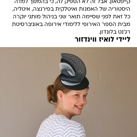
קייפטאון. אבל זה לא הספיק לה, כי בהמשך למדה
היסטוריה של האמנות ואיטלקית בפירנצה, איטליה,
כל זאת לפני שסיימה תואר שני בניהול מותגי יוקרה
מבית הספר האירופי ללימודי אירופה באוניברסיטת
רג'נט בלונדון.
ליידי לואיז ווינדזור