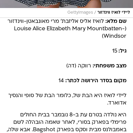
/
ליידי לואיז ווינדזור
GettyImages
שם מלא:
לואיז אליס אליזבת' מרי מאונבאטן-ווינדזור
(Louise Alice Elizabeth Mary Mountbatten-
Windsor)
גיל:
15
מצב משפחתי:
רווקה (דה)
מקום בסדר הירושה לכתר:
14
ליידי לואיז היא הבת של, כלומר הבת של סופי והנסיך
אדוארד.
היא נולדה בטרם עת ב-8 נובמבר בבית החולים
פרימלי בפארק בסורי, לאחר שאמה הובהלה לשם
באמבולנס מבית וסקס בפארק Bagshot. אבא שלה,