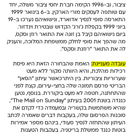
ציבור, וב-1996 הקימה חברת יחסי ציבור משלה, יחד
עם שותפה לעסקים מורי הארקין. ב-6 בינואר 1999
התארסה סופי לנסיך אדוארד, ונישואיהם נערכו ב-19
ביוני 1999 בקפלת ג'ורג' הקדוש שבטירת וינדזור.
ביום נישואיהם קיבל בן זוגה את התואר רוזן וסקס,
מה שהפך את סופי לחלק ממשפחת המלוכה, והעניק
לה את התואר "רוזנת וסקס".
עובדה מעניינת:
האמת שהבחורה הזאת היא פיסת
רכילות מהלכת, והיא היוותה מקור ללא מעט
שערוריות ציבוריות. בין היתרכאשר עיתון "הסאן"
הבריטי פרסם תמונה שלה בחצי-עירום, קצת לפני
שהתחתנה, חטפה לא מעט ביקוררת. בנוסף, נטען
כנגדה בשנת 2001 בעיתון "The Mail on Sunday",
שהיא משתמשת בקשריה ובמעמדה כדי לקדם את
סוכנות הפרסום שלה, בעקבות דברים שאמרה לכתב
העיתון שהתחזה לנסיך סעודי, בינהם מספר אמירות
בוטות כנגד ממשלת בריטניה. בעקבות הטענות