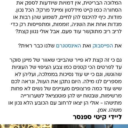
המלוכה הבריטית, אין דמויות שיודעות לספק את
הסחורה כמו קייט מידלטון ומייגל מרקל. הכל נכון.
מודות. כיף להיכנס להן לחיים, לשמוע שהן רבות או
מנדות אחת את השניה, זוממות, ומתפייסות רק כדי
לריב ריב מתוקשר עוד פעם. אבל אולי נגוון קצת?
את
הפייסבוק
ואת
האינסטגרם
שלנו כבר ראית?
גם כי זה קצת לא פייר שהבייבי שאוור של מייגן סוקר
עד לפרטים הכי קטנים כמו צבע הציפוי של העוגיות
שהוגשו, וגם כי יש עוד נסיכות בממלכה, ועליהן לא
מספרים לנו מילה. היום נתקן את העוול, ונראה לכם
שיש עוד כמה פרצופים מעניינים של נשים לא פחות
מרשימות, שבטוח יש להן פוטנציאל לשערורייה
מתישהו - אולי הן יצאו לרחוב עם הכובע הלא נכון או
משהו. אמן.
ליידי קיטי ספנסר