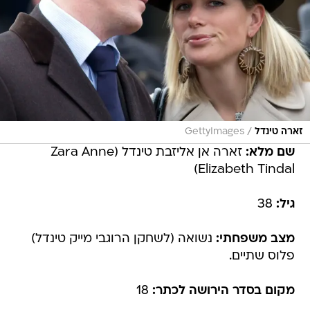
/
זארה טינדל
GettyImages
שם מלא:
זארה אן אליזבת טינדל (Zara Anne
Elizabeth Tindal)
גיל:
38
מצב משפחתי:
נשואה (לשחקן הרוגבי מייק טינדל)
פלוס שתיים.
מקום בסדר הירושה לכתר:
18