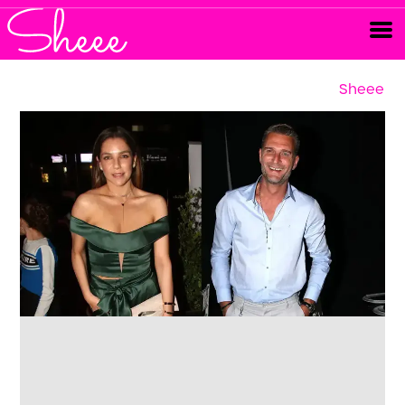
Sheee