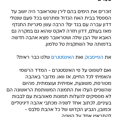
זוכרים את הימים בהם לירן שטראובר היה יושב על
הספסל בבית האח הגדול ומתרגש בכל פעם שנטלי
דדון עברה עם בגד ים? הרבה עשן סיגריות התנדף
מאז בעולם, דדון חזרה לאקס שהוא גם במקרה גם
האבא של הבן שלה ושטראובר מצא אהבה חדשה
בדמותה של השחקנית טל טלמון.
את
הפייסבוק
ואת
האינסטגרם
שלנו כבר ראית?
ואם לשפוט על פי האינסטגרם - המדד הרשמי
והאמיתי לכל החיים, אז וואו. מדובר באהבה
מטורפת, משוגעת, אמיתית ועוצמתית. מהיום
שהשניים העלו את התמונה המשותפת הראשונה הם
לא מפסיקים להעלות תמונות מאוהבות עם לבבות
בעיניים, לכתוב אחד לשניה מכתבי אהבה דיגיטליים
וכמובן, הגביע הקדוש של כל אהבת סלבס -
להתראיין אחד על השניה.