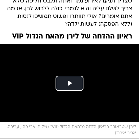
שצריך תגיעו לאירוע גמר ואתה תלבש חליפה שלא
צריך לשלם עליה והיא לגמרי יכולה ללבוש לבן. אז מה
אתם אומרים? אולי תוותרו ופשוט תמשיכו לנסות
(ללא הפסקה) לעשות ילדה?
ראיון ההדחה של לירן מהאח הגדול VIP
לירן שטראובר בראיון הדחה מ"האח הגדול VIP" (צילום: אבי כהן, עריכה:
אביב אירגז)