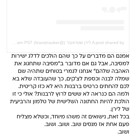
A post shared by לירן שטראובר (@liranstrauber)
on
Jan 27, 2020 at 6:47am PST
אמנם הם מדברים על כך שהם הולכים לדלג ישירות
למסיבה, אבל גם אם מדובר ב"מסיבה שתחגוג את
האהבה שלהם" אנחנו לגמרי בטוחים שתהיה שם
שמלה לבנה וכספת לצ'קים, כך שהעובדה שלא בא
לכם להחתים כרטיס ברבנות היא לא כזו קריטית.
ולמה הם כנראה לא ששים לרוץ לרבנות? אולי כי זו
הולכת להיות החתונה השלישית של טלמון והרביעית
של לירן.
בכל זאת, נישואים זה משהו מיוחד, וכשלא מצליח
פעם אחת אז מנסים שוב. ושוב. ושוב.
ושוב.