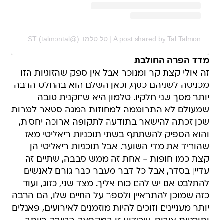
A post shared by Tal Talmon | טל טלמון (@talmontal)
on
Feb 12, 2020 at 3:55am PST
מדד הפרה החולבת
זה אולי קצת קר ומנוכר אבל אין ספק שהזוגיות הזו
מכניסה לשניהם כסף, וכאן השלם הוא בהחלט הרבה
יותר מסך שני חלקיו. טלמון היא שחקנית טובה
שמעולם לא התרוממה למחוזות המגה סטאר למרות
שכן זכתה להישאר בתודעה לתקופה ארוכה יחסית,
והוא הספיק להשתתף בשתי תוכניות ריאליטי מאז
שהוריד את מדי השוער. אבל תוכניות ריאליטי הן
קצת כמו חופות - אחת זה ממש סבבה, שתיים זה
עדיין בסדר, אבל כל דבר מעבר כבר גורם לאנשים
להתלבט אם יש להם כוח אליך. מצד שני, כזוג, ועוד
כזה שמוכן להתראיין ולספר על החיים שלו, הם הרבה
יותר מעניינים וזוכים להיות מוזמנים לאירועים, פאנלים