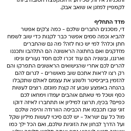
ותוכניות אירוח, שכידוע זו המקפצה הטובה ביותר
לקמפיין למזגן או שואב אבק.
מדד התחליף
די, מסכנים החברים שלכם - כמה צ'קים אפשר
להביא וכמה סמים אפשר כבר לקנות כדי שוב לשמח
חתן וכלה? למי יש כוח לזה? מה גם שהחברים
מזדקנים ואם בחתונה הראשונה הם התלהבו ותכננו
וארגנו, ובשניה הם עוד זכרו לכם חסד נעורים וניסו
להרים לכם אחרי שהנישואים הראשונים התפרקו והם
רק רצו לראות אתכם שוב מאושרים - לגרום להם
להזמין בייביסיטר ולשנע את עצמם לאולם שתקבלו
בהנחה באמצע שבוע זה קצת מוגזם. רוצים לעשות
כסף ושכל מי שאתם אוהבים יעמדו וימחאו לכם
כפיים? בכיף, תרוצו למיליון או תתחברו לאיזה דוקו
זוגי שבו תכבסו את הכביסה הוורודה והיפה שלכם
מול כל עם ישראל - יש לכם סיכוי לעשות מיליון שקל
ועל הדרך לבחון את הזוגיות שלכם, ואם הכל ילך כמו