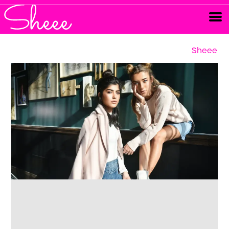
Sheee