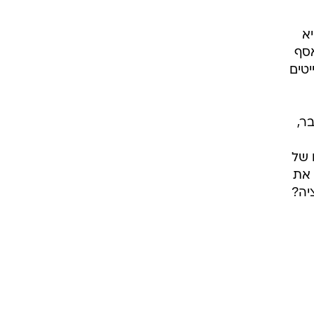
 היא
אסף
40 זוגות סטרייטים
ר,
 של
 את
יה?