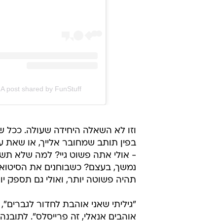
A post shared by FunStuff - פאן סטאף (@fun_stuff_il)
וזו לא השאלה היחידה שעולה. ככל ש
בפין תותב שמחובר אלייך, או שאת ע
- אולי אתה פשוט גיי? למה שלא תש
נמשך, בעצם? כשבוחנים את הסיטואצי
תהיה פשוטה יותר, ואולי גם תספק י
אוהבים אנאלי, זה פרייסלס". לתובנ