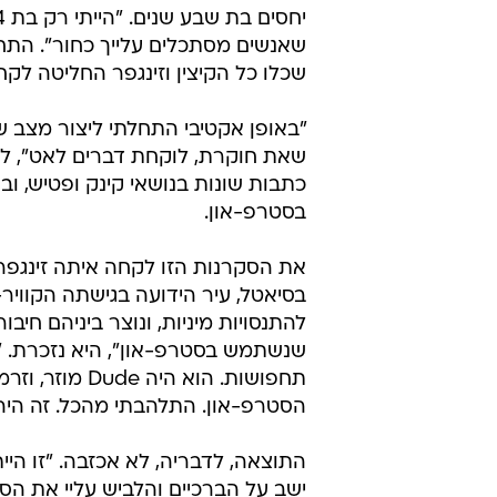
שאנשים מסתכלים עלייך כחור". התחו
שכלו כל הקיצין וזינגפר החליטה לק
"באופן אקטיבי התחלתי ליצור מצב ש
שאת חוקרת, לוקחת דברים לאט", ל
כתבות שונות בנושאי קינק ופטיש, ו
בסטרפ-און.
את הסקרנות הזו לקחה איתה זינגפר
בסיאטל, עיר הידועה בגישתה הקוויר
להתנסויות מיניות, ונוצר ביניהם חי
שנשתמש בסטרפ-און", היא נזכרת. "ה
תחפושות. הוא 
הסטרפ-און. התלהבתי מהכל. זה היה 
התוצאה, לדבריה, לא אכזבה. "זו היי
ישב על הברכיים והלביש עליי את הס