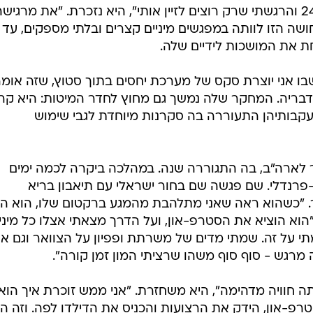
יחסים בת שבע שנים. "הייתי רק בת 24 והרגשתי שרק רוצים לזיין אותי", היא נזכרת. "את מרגיש
שה הזו לוותה במפגשים מיניים קצרים ובלתי מספקים, עד
חת את המושכות לידיים שלה.
בו אני יוצרת סקס של מערכת יחסים בתוך סטוץ, שזה אומ
דבריה. המחקר שלה נמשך גם מחוץ לחדר המיטות: היא קר
בעקבותיהן התעוררה בה סקרנות מיוחדת לגבי שימוש
 לארה"ב, בה התגוררה שנה. במהלכה ביקרה לכמה ימים
-פרנדלי. שם פגשה שם בחור ישראלי עם תיאבון בריא
בור. "כשהוא ראה שאני מתלהבת מהמגע ברקטום שלו, הוא ה
וא הוציא את הסטרפ-און, ועל הדרך מצאתי אצלו כל מיני
היה Dude מוזר, וזרמתי על זה. שמתי מדים של משרתת ופפיון על הצוואר וגם א
מרגש - סוף סוף משהו שרציתי המון זמן קורה".
תה חוויה מדהימה", היא משחזרת. "אני ממש זוכרת איך הוא
טרפ-און, הידק את הרצועות והכניס את הדילדו לפה. וזה ה