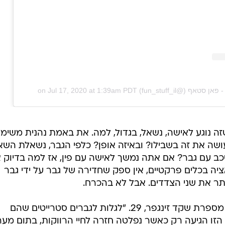
Jul 17, 2020 at 1:39am PDT
on
זה נוגע לאישה, נשאל, בגדול, למה. את באמת נהנית משימ
ושה את זה בשבילו? ובאיזה אופן? כלפי הגבר, נשאלת הש
כב עם גבר? אם אתה נמשך לאישה עם פין, אז למה בדיוק 
ה בכלים פרקטיים, אין ספק שחדירה של גבר על ידי גבר
ותר את שני הצדדים. אבל לא בהכרח.
"גיליתי שאני אוהבת לחדור לגברים", מספרת שקד זינגפר, 29. "לגלות לגברים סטרייטים שהם
ה הזו הגיעה רק כאשר נפלטה חזרה לחיי הרווקות, בתום מע