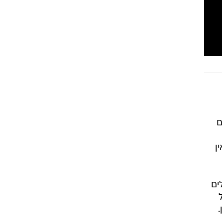
ם
ן
ים