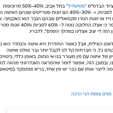
וציוד הבדס"מ
"פטישדיל"
בתל אביב, 40%-50% מרוכשות
הסטרפאונים שפוקדות את חנותו הן לסביות, ו- 30%-40% הם זוגות סטרייטים שבהם האישה
גייז או זוגות הטרו סקסואליים שבהם הגבר הוא האקטיבי. 
, מספר כי אצלו החלוקה נוטה ל- 60% לסביות ו%
זה די יציב אצלינו במהלך השנים", לדבריו.
אוזן הונילית, אבל כאשר החודרת היא אישה והנחדר הוא גב
ודם כל, כי חברתית קל לנו לקבל יותר גבר שולט ואישה
של אישה עם פין מעורר בנו אי נוחות. באופן כללי, ביטויים
ו, ובמובן הזה, אפשר לומר שהמראה האנדרוגיני מהווה לנו
מה לייצר אותו אם כבר יש פין אחד, בריא ומתפקד בסיטואצ
 נשים צופות הכי הרבה