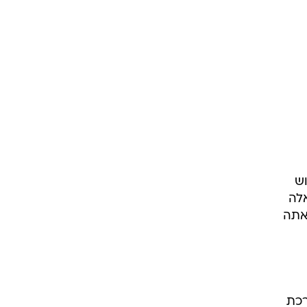
וש
אלה
אתה
רכת