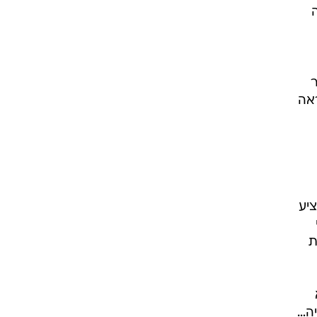
ה
ר
אה
ציע
ת
יה…