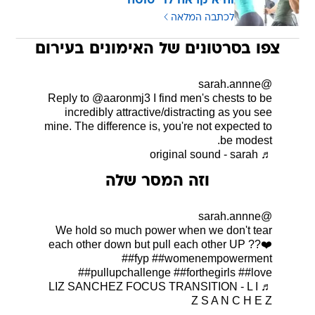
והיא קראה לו "סוטה"
לכתבה המלאה
צפו בסרטונים של האימונים בעירום
@sarah.annne
Reply to @aaronmj3 I find men's chests to be
incredibly attractive/distracting as you see
mine. The difference is, you're not expected to
be modest.
♬ original sound - sarah
וזה המסר שלה
@sarah.annne
We hold so much power when we don't tear
each other down but pull each other UP ??❤️
##fyp
##womenempowerment
##pullupchallenge
##forthegirls
##love
♬ LIZ SANCHEZ FOCUS TRANSITION - L I
Z S A N C H E Z