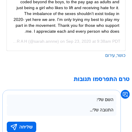
coded beyond the boys, to the pay gap as adults and
just being a girl who likes to lift and receiving hate for it.
The imbalance of the sexes shouldn't exist today in
2020- yet here we are. I'm only trying my best to play my
part in the movement. Thank you for those who support
me. I appreciate each and every person who does.
ed by
S A R A H
(@sarah.annne) on
Sep 23, 2020 at 9:38am PDT
כושר
עירום
טרם התפרסמו תגובות