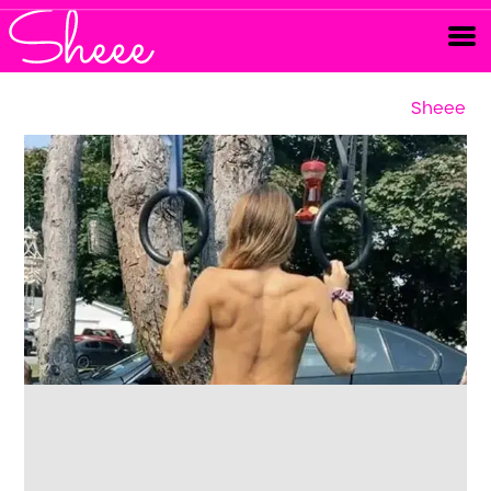
Sheee