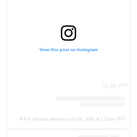
View this post on Instagram
A post shared by S A R A H (@sarah.annne)
on
Jul 24, 2020 at 1:12pm PDT