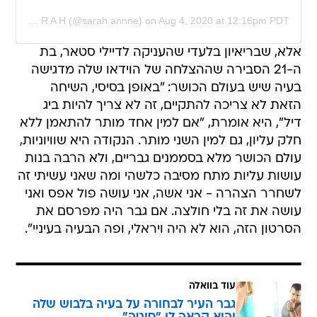
A post shared by S A R A H (@sarah.annne)
on
Aug 4, 2020 at 12:16pm PDT
אלא, שבריאיון בלעדי שהעניקה לדיילי סטאר, בת
ה-21 הסבירה שההצלחה של הוידאו שלה מדגישה
בעיה שיש בעולם הכושר: "באופן בסיסי, השיחה
הזאת לא צריכה להתקיים, זה לא צריך להיות ביג
דיל", היא אומרת, "אם למין אחד מותר להתאמן ללא
חלק עליון, גם למין השני מותר. הנקודה היא שוויוניות,
עולם הכושר מלא בסממנים גבריים, ולא הרבה בנות
עושות עליות מתח מסיבה כלשהי ומה שאני עשיתי זה
לשחרר הצהרה - אני אשה, אני עושה פול אפס ואני
עושה את זה בלי חולצה. אם גבר היה מפרסם את
הסרטון הזה, הוא לא היה ויראלי, ופה הבעיה בעיניי".
עוד בוואלה
גבר העיר לבחורה על בעיה בלבוש שלה