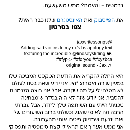
דרמטית - והאמת? ממש משעשעת.
את
הפייסבוק
ואת
האינסטגרם
שלנו כבר ראית?
צפו בסרטון
@jaxwritessongs
Adding sad violins to my ex's bs apology text
featuring the incredible @lindseystirling ❤️.
##fypシ
##foryou
##xyzbca
♬ original sound - Jax
היא החלה להקריא את הודעת הטקסט המביכה שלו
במעין שירה ואמרה: "היי. אני יודע שאת בטח לעולם
לא תסלחי לי על מה שקרה, אבל אני רוצה הזדמנות
להסביר. אני יודע שזה לא היה בסדר ש'מבחינה
טכנית' הייתי עם השותפה שלך לחדר, אבל עברתי
הרבה וזה לא מי שאני. נכשלתי ברוב השיעורים שלי
ואת יודעת שבדיוק פיטרו אותי מהעבודה.
אני ממש אעריך אם תראי לי קצת סימפטיה ותפסיקי