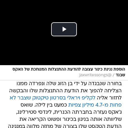
הוספת נגינת כינור עצובה להודעת ההתנצלות המגוחכת של האקס
/
שבגד
@jaxwritessongs
בחורה שנבגדה על ידי בן הזוג שלה ונפרדה ממנו
הצליחה להפוך את הודעת ההתנצלות שלו והבקשה
לחזור אליה
לקליפ ויראלי בסרטון טיקטוק שצבר לא
פחות מ-4.7 מיליון צפיות
כמעט בין לילה. שואס
ג'אקס נעזרה בחברתה הכנרית, לינדסי סטירלינג,
שליוותה אותה בניגון בכינור ופשוט הקריאה את
הודעת הטקסט שלו בצורה של מחזה מלווה במנגינה