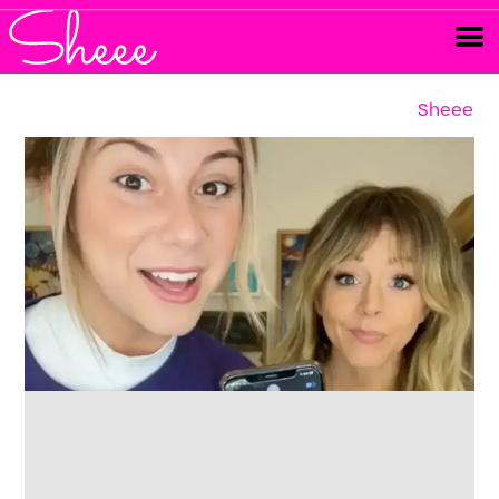
Sheee