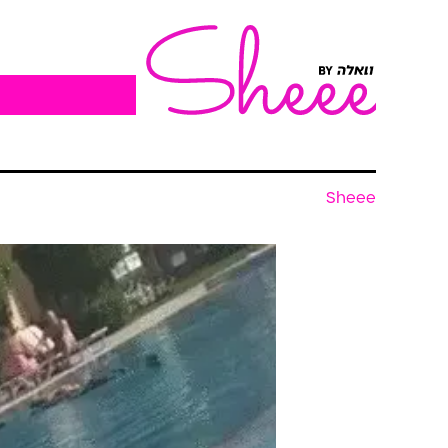
Sheee