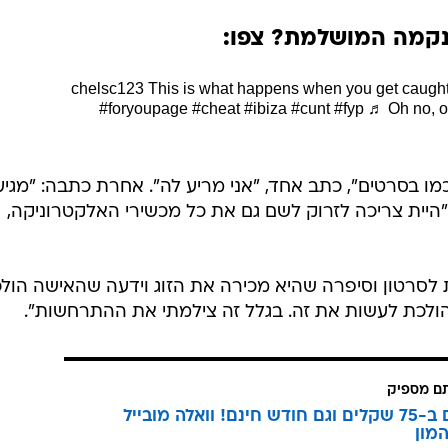
קמה המושלמת? צפו:
This is what happens when you get caught o
#foryoupage
#cheat
#ibiza
#cunt
#fyp
♬ Oh no, o
 בסרטים", כתב אחד, "אני מריע לה". אחרת כתבה: "מגיע
היית צריכה לזרוק לשם גם את כל מכשירי האלקטרוניקה,
 לסרטון וסיפרה שהיא מכירה את הזוג וידעה שהאישה הול
הולכת לעשות את זה. בגלל זה צילמתי את ההתרחשות".
תם מספיק
3 מנויים ב-75 שקלים וגם חודש חינם! וואלה מובייל
מון