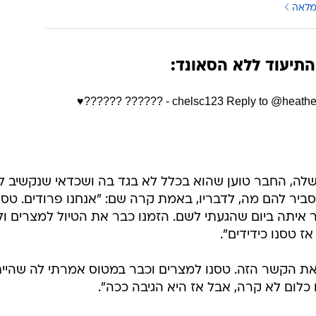
מלאה
התיעוד ללא הסאונד:
Reply to @heath
 שלה, החבר טוען שהוא בכלל לא בגד בה ושכדאי שנקשיב ל
 הוא יצר קשר עם Fabulous והסביר להם מה, לדבריו, באמת קרה שם: "אנחנו פרודים. טס
 איתה ביום שהגעתי לשם. הזמנו כבר את הטיול למצרים ול
 טסנו כידידים".
י את הקשר הזה. טסנו למצרים וכבר במטוס אמרתי לה שהיית
כלום לא קרה, אבל אז היא הגיבה ככה".