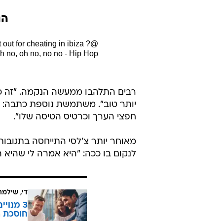
הנ
ut for cheating in ibiza ?
@chelsc123
h no, oh no, no no - Hip Hop
רבים התלהבו ממעשה הנקמה. "זה כמו
יותר טוב". משתמשת נוספת כתבה: "
חפצי הערך וכרטיס הטיסה שלו".
מאוחר יותר צ'לסי התייחסה בתגובות
לנקום בו ככה: "היא אמרה לי שהיא 
די, שילמ
חוסכת ה