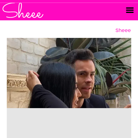
Sheee