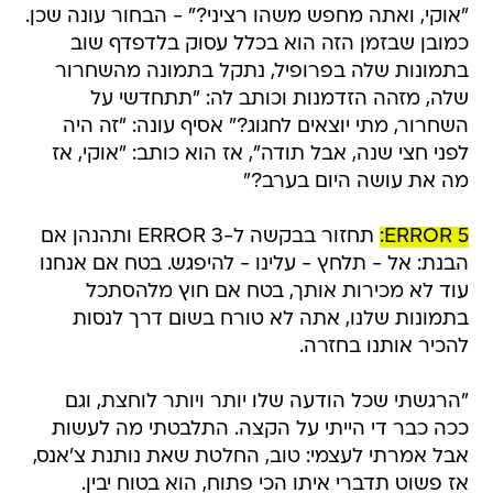
"אוקי, ואתה מחפש משהו רציני?" - הבחור עונה שכן.
כמובן שבזמן הזה הוא בכלל עסוק בלדפדף שוב
בתמונות שלה בפרופיל, נתקל בתמונה מהשחרור
שלה, מזהה הזדמנות וכותב לה: "תתחדשי על
השחרור, מתי יוצאים לחגוג?" אסיף עונה: "זה היה
לפני חצי שנה, אבל תודה", אז הוא כותב: "אוקי, אז
מה את עושה היום בערב?"
ERROR 5:
תחזור בבקשה ל-ERROR 3 ותהנהן אם
הבנת: אל - תלחץ - עלינו - להיפגש. בטח אם אנחנו
עוד לא מכירות אותך, בטח אם חוץ מלהסתכל
בתמונות שלנו, אתה לא טורח בשום דרך לנסות
להכיר אותנו בחזרה.
"הרגשתי שכל הודעה שלו יותר ויותר לוחצת, וגם
ככה כבר די הייתי על הקצה. התלבטתי מה לעשות
אבל אמרתי לעצמי: טוב, החלטת שאת נותנת צ'אנס,
אז פשוט תדברי איתו הכי פתוח, הוא בטוח יבין.