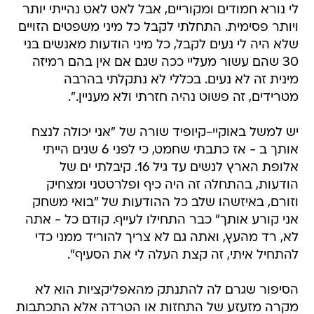
לי נורא חמודים ומקוריים, אבל לאט לאט נהייתי יותר
ויותר פסימית. התחלתי לקבל כל מיני משפטים הזויים
שלא היה לי נעים לקבל, כל מיני הודעות מאנשים בני
30 שהם עשור מעליי ככה שגם אם אין בהם רמיזה
מינית זה לא נעים. בכללי לא נתקלתי בהרבה
מטרידים, זה פשוט נהיה חזרתי ולא מעניין.".
יש למשל באוקיי-קיופיד שורה של "אני יכולה לנצח
אותך ב - אז כתבתי שחמט, כי לפני 6 שנים הייתי
אלופת הארץ לנשים עד גיל 16. קיבלתי ים של
הודעות, בהתחלה זה היה כיף ופלרטטני ומצחיק
וזורם, באיזשהו שלב כל ההודעות של "בואי משחק
אני קורע אותך" כבר התחילו לעייף. קודם כל - אתה
לא, רד מהעץ, ואתה גם לא צריך להוריד ממני כדי
להתחיל איתי, זה קצת העלה לי את הסעיף".
הסיפור שגרם לה להתנתק מהאפליקציות הוא לא
מקרה מזעזע של התחזות או הטרדה אלא התכתבות