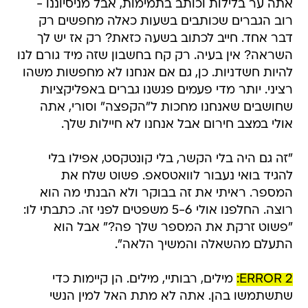
אתה ער בלילות וכותב בתמימות, אבל מניסיוננו -
רוב הגברים שכותבים בשעות כאלה מחפשים רק
דבר אחד. חייב לכתוב בשעה כזאת? רק אז יש לך
השראה? אין בעיה. רק קח בחשבון שזה מיד גורם לנו
להיות חשדניות. כן, גם אם אנחנו לא מחפשות משהו
רציני. יותר מדי פעמים פגשנו גברים באפליקציות
שחושבים שאנחנו מחכות ל"הקפצה" וסורי, אתה
אולי במצב חירום אבל אנחנו לא חיילות שלך.
"זה גם היה בלי הקשר, בלי קונטקסט, אפילו בלי
להגיד בואי נעבור לוואטסאפ. פשוט שלח את
המספר. ראיתי את זה בבוקר ולא הבנתי מה הוא
רוצה. החלפנו אולי 5-6 משפטים לפני זה. כתבתי לו:
"פשוט זרקת את המספר שלך פה?" אבל הוא
התעלם מהשאלה והמשיך הלאה".
ERROR 2:
מילים, רבותיי, מילים. הן קיימות כדי
שתשתמשו בהן. אתה לא מתת האל למין הנשי