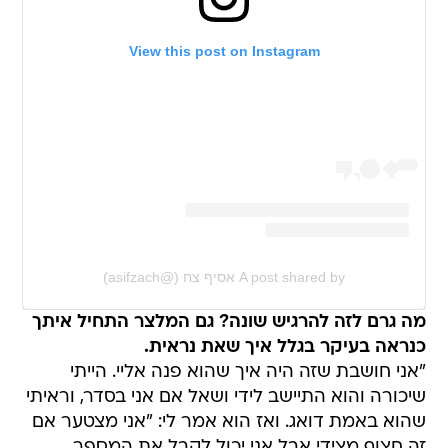
View this post on Instagram
A post shared by אסיף צח (@asifzach)
מה גרם לזה להרגיש שונה? גם המלצר התחיל איתך
כנראה בעיקר בגלל איך שאת נראית.
"אני חושבת שזה היה איך שהוא פנה אליי. הייתי
שיכורה והוא התיישב לידי ושאל אם אני בסדר, וראיתי
שהוא באמת דואג. ואז הוא אמר לי: "אני מצטער אם
זה חצוף מצידי אבל אני יכול לקבל את המספר