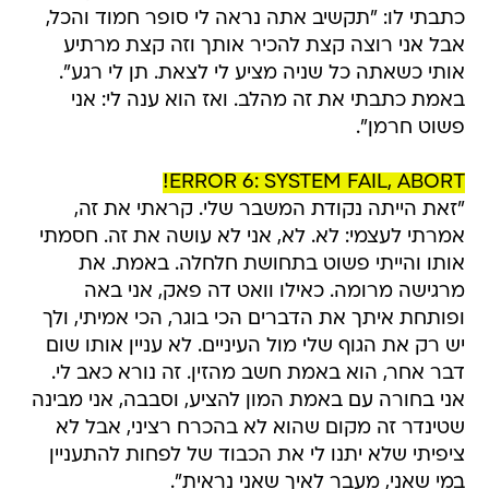
כתבתי לו: "תקשיב אתה נראה לי סופר חמוד והכל,
אבל אני רוצה קצת להכיר אותך וזה קצת מרתיע
אותי כשאתה כל שניה מציע לי לצאת. תן לי רגע".
באמת כתבתי את זה מהלב. ואז הוא ענה לי: אני
פשוט חרמן".
ERROR 6: SYSTEM FAIL, ABORT!
"זאת הייתה נקודת המשבר שלי. קראתי את זה,
אמרתי לעצמי: לא. לא, אני לא עושה את זה. חסמתי
אותו והייתי פשוט בתחושת חלחלה. באמת. את
מרגישה מרומה. כאילו וואט דה פאק, אני באה
ופותחת איתך את הדברים הכי בוגר, הכי אמיתי, ולך
יש רק את הגוף שלי מול העיניים. לא עניין אותו שום
דבר אחר, הוא באמת חשב מהזין. זה נורא כאב לי.
אני בחורה עם באמת המון להציע, וסבבה, אני מבינה
שטינדר זה מקום שהוא לא בהכרח רציני, אבל לא
ציפיתי שלא יתנו לי את הכבוד של לפחות להתעניין
במי שאני, מעבר לאיך שאני נראית".