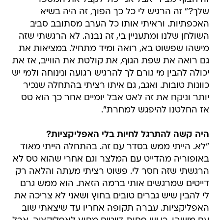
שלך?" זה הרגיש לי כל כך הפוך, זה היה בשיא
האכפתיות. וראיתי אותו כל הערב מסתובב סביב
השולחן שלנו ומתעניין בי, זה נבנה. לא הרגשתי שזה
מישהו שפשוט בא, רואה ומיד מתחיל. במציאות את
גם רואה את שפת הגוף, את קולטת את הווייב, אז את
יכולה להבין מי גורם לך להרגיש רגועה ונינוחה ולמי יש
כוונות טובות. ואגב, גם איתו רציתי בהתחלה שנכיר
יותר וניקח את זה לאט אבל יומיים אחר כך הוא טס
אז החלטנו להיפגש למחרת".
היה קשה להתרגל לחיות בלי האפליקציות?
"לא. הייתי ממש בסדר עם זה. בהתחלה הייתי מאוד
באופוריה מהדייט עם המלצר וגם אחרי שהוא טס לא
הרגשתי שזה חסר לי. פשוט רציתי מעתה והלאה רק
דייטים שמרגשים אותי ברמה הזאת. הוא ממש גרם
לי להבין שיש גברים טובים בחוץ ושאני לא צריכה את
האפליקציות. עברה תקופה אחריו עד שיצאתי שוב