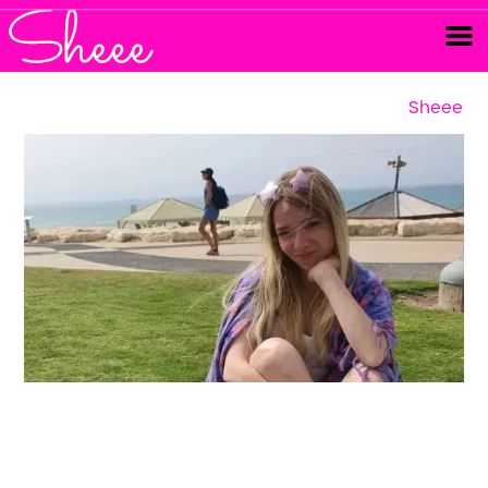
Sheee