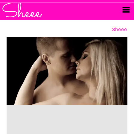
Sheee