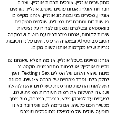
מתקשרים אונליין, צורכים תרבות אונליין, יוצרים
חברויות אונליין. אנחנו עושים שופינג אונליין, קוראים
אונליין, מכירים בני ובנות זוג אונליין. אנחנו מקיימים
פגישות זום ומתכתבים במיילים, שולחים סטיקרים
בוואטסאפ ובטלגרם ובמקום לצרוח על נציגי/ות
שירות לקוחות, אנחנו מתכתבים עם בוטים שבמקרה
הטוב מבוססי AI ובמקרה הרע מקיאים עלינו תשובות
גנריות שלא מקדמות אותנו לשום מקום.
אנחנו מזיינים בשכל אונליין, אז מה הפלא שאנחנו גם
מזיינים אונליין? או לפחות מתחרמנים. סקסטינג -
מינוח שהוא הלחם של המילים Sex ו Texting, הפך
לחלק בלתי נפרד מהחיים של הרבה א/נשים. הכוונה
היא לאותן הודעות מחרמנות ששולחים זה/זו לזה/לזו
ושנועדו להעלות את רמות העוררות המינית שלנו,
לפעמים עד לפורקן מלא, בנפרד, במרחק, מול מסך
מכשיר חכם כלשהו. אם נדמה לכם שמדובר באיזו
תופעה שולית של מילניאלז מתוסכלים וזומרס