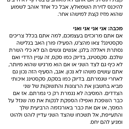
קצת רגשית. אם אתם לא מאוהבים בטירוף לא חייבים
להיכנס לזירת השמאלץ, אבל כל אחד אוהב לשמוע
שהוא מזיז קצת למישהו אחר.
מכבה: אני אני אני ואני
אם אתם מרוכזים בעצמכם, למה אתם בכלל צריכים
סקסטינג? צאו מהצ'ט, הפעילו פורן האב בגלישה
נסתרת ויאללה בלגן. אנשים ונשים הם לא כלי השרת
שלכם. סקסטינג, בדיוק כמו סקס, זה עניין הדדי ואם
לא כיף גם לצד השני או אם הוא מרגיש שהוא מיותר,
אתם עושים משהו לא נכון. אגב, הסעיף הזה נכון גם
לאחרי שגמרתם. בדיוק כמו בסקס, סקסטינג איכותי
מביא בחשבון את הרצונות והתשוקות של שני
הצדדים. המסיבה לא נגמרת רק כי גמרתם. אז אם
כבר השפכת ואפילו הספקת לנקות את מה שנזל על
המסך, או אם את כבר באורגזמה הרביעית שלך
והתעייפת, אל תשכחו שהצד השני עדיין לוהט ולהוט
ומגיע להם יחס.