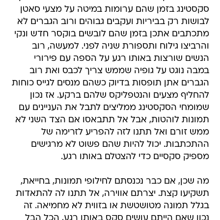
סקסטינג בזמן שהם ערומות במיטה על מצעי סאטן
לבושות רק בביריות ועקבים גבוהים ורוב הגברים לא
מתכתבים אתכן בזמן שהם לובשים בוקסר חדש ונקי
והרביצו גילוח ותספורת שניה לפני. למעשה, רוב
הנשים שורצות באותו רגע על הספה עם פירורי
במבה נוגט על גופיה שממש צריך לכבס ואת רוב
הגברים אתן תופסות בדיוק כשהם מנסים לגייס כוחות
להחליף מצעים והנטפליקס שלהם ברקע. אז נכון
שמומחי הסקסטינג ממליצים לתבל את העניינים עם
תמונות לוהטות, אבל אל תתבאסו אם הצד השני לא
ממש זורם ואל תתנו לזה להפריע לזרימה של
ההתכתבות. יכול להיות שהם פשוט לא מרגישים
מספיק סקסיים כדי להצטלם באותו רגע.
מה שכן, אם כבר נכנסתם לחילופי תמונות, בחייאת,
תשקיעו קצת. יצרתם אווירה, אל תתנו לה להתאדות
בגלל תמונה מטושטשת או בזווית לא מחמיאה. זה
נכון שאם הייתם עושים סקס באותו רגע, הכל הבל