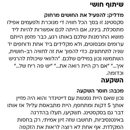
שיתוף חושי
מדליק: להפעיל את החושים מרחוק
סקסטינג זו בסך הכל חוויה די מנוכרת ולפעמים אפילו
מתסכלת. בינינו, אם הייתה לכם אפשרות להיות ליד
מושא החרמנות שלכם באותו רגע, כבר מזמן הייתם
ערומים ומבסוטים, ולא מקלידים ביד אחת ודוחפים יד
שניה לתחתונים. כדי להפוך את זה לחוויה רב-חושית,
השתמשו נכון במילים שלכם. "הלוואי שיכולת להרגיש
איך..." "אם רק היית רואה את..." "יש פה ריח של..."
וכדומה.
השקעה
מכבה: חוסר השקעה
נכון שאם היית נפגשת עם דייטינדר והוא היה מזיין
אותך 5 דקות ומתחפף, היית מתבאסת עליו? אז אותו
דבר גם בסקסטינג. תשקיעו, תעלו בהדרגה
באינטנסיביות, תחשבו שזה זיון אמיתי, רק בחסות
המקלדת. אף אחת לא רוצה לראות את הזקפה