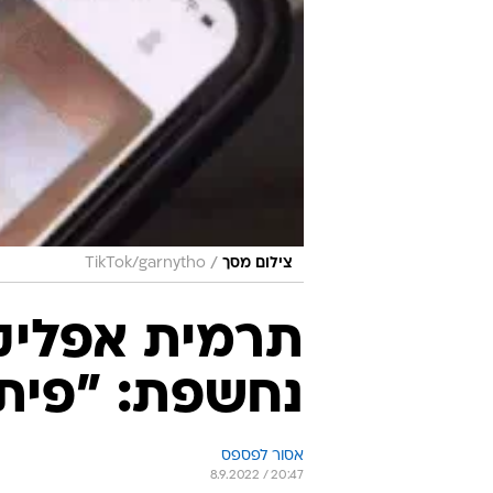
/
צילום מסך
TikTok/garnytho
תרמית אפליקצ
נחשפת: "פיתי
אסור לפספס
8.9.2022 / 20:47