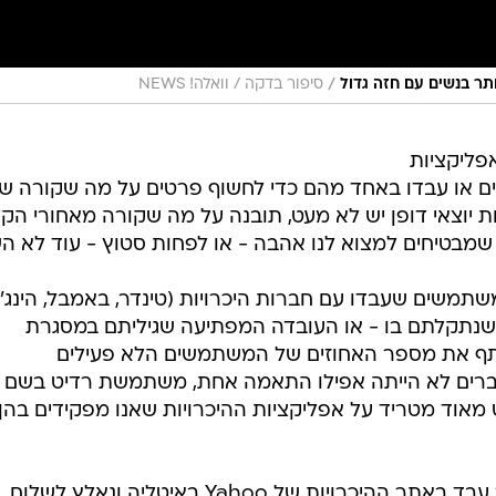
/
יותר בנשים עם חזה גדול
סיפור בדקה / וואלה! NEWS
פליקציות
דים או עבדו באחד מהם כדי לחשוף פרטים על מה שקורה ש
ות יוצאי דופן יש לא מעט, תובנה על מה שקורה מאחורי הק
מבטיחים למצוא לנו אהבה - או לפחות סטוץ - עוד לא השג
משתמשים שעבדו עם חברות היכרויות (טינדר, באמבל, הינג'
 שנתקלתם בו - או העובדה המפתיעה שגיליתם במסגרת
ף את מספר האחוזים של המשתמשים הלא פעילים
רים לא הייתה אפילו התאמה אחת, משתמשת רדיט בשם
visual חשפה פרט מאוד מטריד על אפליקציות ההיכרויות שאנו מפקידים בה
המשתמשת טענה כי בן זוגה לשעבר עבד באתר ההיכרויות של Yahoo באיטליה ונאלץ לשלוח