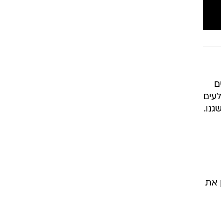
ם
לעים
נו.
ן את