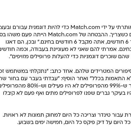
גולשת אחרת סיפרה סיפור דומה: "אותרתי על ידי Match.com כדי להיות דוגמנית עבורם וב
להעלות פרופיל מזויף ולצאת לדייטים כשצריך. ההבטחה של Match.com הייתה פעם 
של, "אם אתה לא מוצא אף אחד תוך 6 חודשים, אתה מקבל 6 חודשים בחינם." ובכן, הם דאגו
ו את 6 החודשים בחינם. אמרתי להם שאני לא מעוניינת בעבודה, וכמה חודשי
ם שוכרים דוגמניות כדי להעלות פרופילים מזויפים".
פורים המטרידים שלהם. אחד כתב: "נתקלתי במשתמש זכ
ות ימינה וללא התאמות בכלל" ואחר הוסיף: "עבדתי בעבר עם בחור שה
מתכנת עבור Match.com. הוא אמר ש-99% מהפרופילים לא היו פעילים וש-80% מהפרו
יו בעיקר גברים שפנו לפרופילים מתים ואף פעם לא קיבלו
עבור טינדר וצריכה כל היום למחוק תמונות לא ראויות.
היום על דיק פיקס כל היום, חמישה ימים בשבוע.