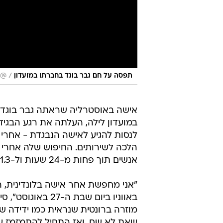
/
תפסה על חם גבר בוגד בחברתו במועדון
@lex_not28
אישה באוסטרליה שראתה גבר בוגד
במועדון לילה, העלתה את רגע הבגי
לנסות להגיע לאישה הנבגדת - אחרי
אנשים תוך פחות מ-24 שעות ול-1.3 מיליון בסך הכל.
באווניו ביום שבת
מוזרה ברונטית שנראית כמו ידידה ש
שאת לא שם, ואז התחיל להתמזמז ע