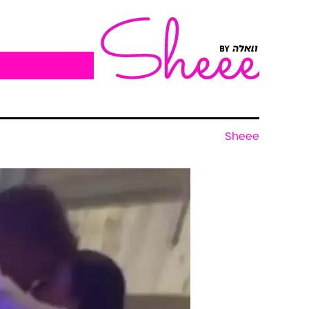
Sheee