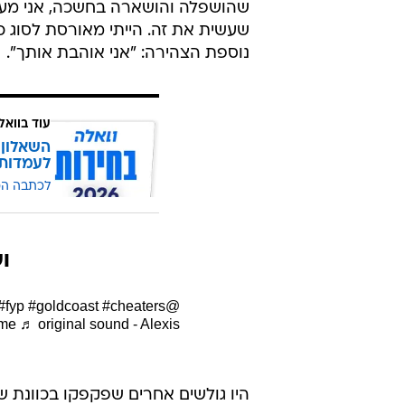
שהושפלה והושארה בחשכה, אני מער
שעשית את זה. הייתי מאורסת לסוג כ
נוספת הצהירה: "אני אוהבת אותך".
עוד בוואל
השאלון 
לעמדות
לכתבה ה
וע
#fyp
#goldcoast
#cheaters
@lex_not28
ime
♬ original sound - Alexis
היו גולשים אחרים שפקפקו בכוונת 