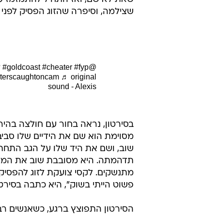
שצילמה, וסיפרה שהזוג הפסיק לפני
?
#goldcoast
#cheater
#fyp
@lex_not28
terscaughtoncam
♬ original
sound - Alexis
בסירטון, נראה בחור עם חולצה בהי
מסוימת הוא שם את הידיים שלו סבי
שוב, ושם את היד שלו על הגב התח
תדהמתה. היא מסובבת שוב את המצל
מתנשקים. לקסי צועקת לזוג להפסיק,
פשוט הייתי בשוק", היא כתבה בסירט
הסירטון התפוצץ ברגע, כשאנשים רבי