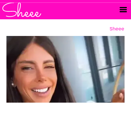
Sheee