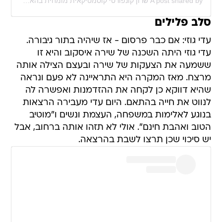
A post shared by שרון קונפורטי קוסמטיקאית מומחית בהאחדת גוון (@sharon_konforty_cosmetics)
סלב פלילים
עדי גוזי: אם כבר פרסום - אז שיהיה בתור גיבורה.
עדי גוזי היתה השכנה של שירה איסקוב והיא זו
ששמעה את הצעקות של שירה ובעצם הצילה אותה
מרצח. מאז המקרה היא התראיינה לא פעם ונראה
שהיא דווקא כן לקחה את ההזדמנות ואפשרה לה
לנווט את חייה בהתאם. היום עדי מעבירה הרצאות
בנוגע לאלימות במשפחה, העצמת ונשים ו"מוטיב
הטוב ואהבת חינם". אולי לא תזהו אותה ברחוב, אבל
יש סיכוי שכן תרצו לשבת בהרצאה.