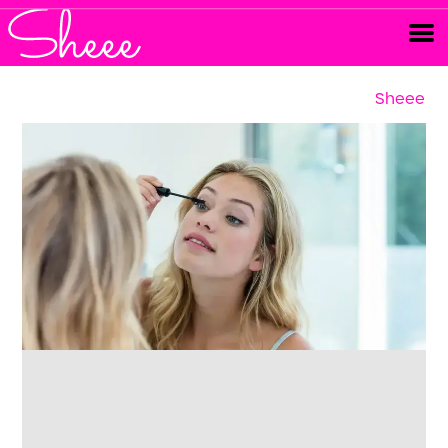
Sheee