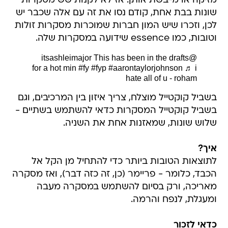
מזיקה או מייבשת אותן. אז לא לקנות שש מסקרות
שונות בבת אחת, קודם נסו את זה עם אלה שכבר יש
לכן, וזכרו שיש המון חברות שמוכרות מסקרות זולות
וטובות, כמו essence שידועה במסקרות שלה.
This has been in the drafts
@itsashleimajor
for a hot min
#fy
#fyp
#aarontaylorjohnson
♬ i
hate all of u - roham
בשביל קוקטייל מוצלח, צריך איזון בין המרכיבים, וגם
בשביל קוקטייל המסקרות כדאי להשתמש בשתיים -
שלוש שונות, שמאזנות אחת את השניה.
איך?
לתוצאות הטובות ביותר כדי להתחיל מן הקל אל
הכבד, כלומר - פריימר (כן, זה כזה דבר), ואז מסקרה
מאריכה, ורק בסיום להשתמש במסקרה מעבה
ומעגלת, לנפח והרמה.
כדאי לזכור