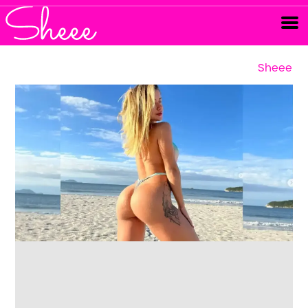
Sheee