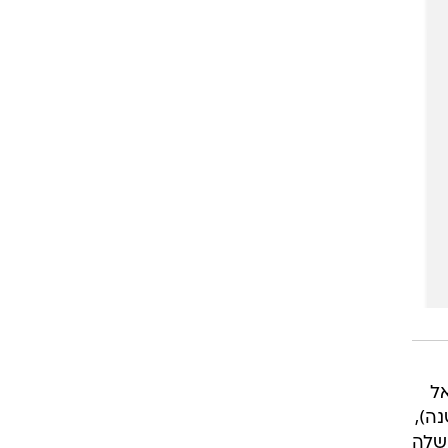
ל
ה),
 שלה