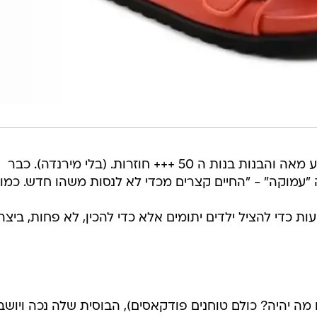
כן אלו היו הימים, והנה חולפת לה רבע מאה והבנות בנות ה 50 +++ חוזרות. (בלי מירנדה). כבר
"עמוקה" - "החיים קצרים מכדי לא לנסות משהו חדש. כמו
ות כדי להציל ילדים יתומים אלא כדי להכין, לא פחות, ביצה
מה יהיה? כולם טוחנים פודקאסים), הבוסית שלה נכה ויושב