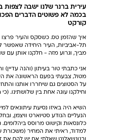
עירית ברנר שלנו ישבה לצפות ב
בכמה לא פשוטים הדברים הפכו ל
קורקט
איך שהזמן טס. כשסקס והעיר פרצו לחיינ
תל-אביביות, העיר היחידה שאפשר לפנ
מביך, וגרוע מזה - חלקנו אותן עם שו
אני כתבתי טור בעיתון (והנה עדיין)
מטול, צבעתי בפעם הראשונה את השיער
על הסטוצים גם שיחררו אותנו והתחל
וחילקנו עוגה אחת בין שלושתינו. (כי 
השיא היה באיזו נסיעת עיתונאים למי
הנעליים הנודע סטיוארט וויצמן, ובחל
כלונסאות וקישוט מרוסס ביהלומים. 
למדוד, ראיתי את המחיר (משכורת שנ
ובנונשאלנט שאלתי אם יש להם את זה