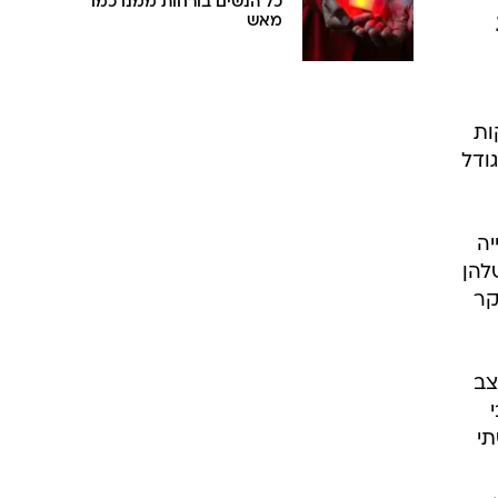
כל הנשים בורחות ממנו כמו
מאש
ות
ודל
יה
להן
קר
צב
תי