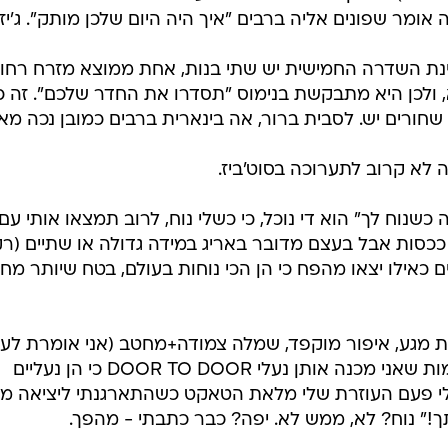
אומר שפונים אליה ברבים "איך היה היום שלכן מותק". ג'יזס
פינת השדרה החמישית יש שתי בנות, אחת ממוצא מזרח רחו
א, ולכן היא מתבקשת בנימוס "תסדרו את החדר שלכם". זה כ
שחורים יש. לסבית ברור, אה בינארית ברבים כמובן נכה מא
ה לא קרוב לתערוכה בסוט'ביז.
שנוח לך" הוא די נוכל, כי כשלי נוח, לרוב תמצאו אותי עם
ככסות אבל בעצם מדובר באריג במידה גדולה או שתיים (ר
ם כאילו יצאו מהפח כי הן הכי נוחות בעולם, בטח שיותר מ
דשות מגע, איפור מוקפד, שמלה צמודה+מחטב (אני אומרת לע
"תנשמי כבר בבית") ונעלי עקב מוגזמות שאני מכנה אותן נעלי DOOR TO DOOR כי הן נעליים
לי פעם העוזרת שלי מלאת הטאקט כשהתארגנתי ליציאה מס
ך!" נוח? לא, ממש לא. יפה? כבר כתבתי - מהפך.