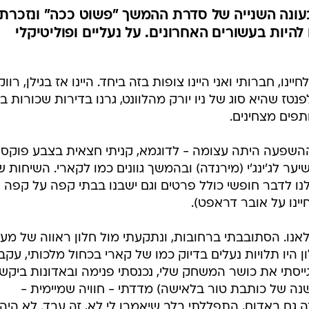
עונה השנייה של סדרת ההמשך "פשוט ככה" ונזכרת
היות בעשורים האחרונים. על נעליים ופוליטיקלי
ו, חברותי ואני היינו צופות בזה ביחד. היינו אז בגילן, רווק
טז שהיא סוג של ניו יורק מהלוונט, גרנו בדירות שכורות בג
תפים מצחינים.
 וההשפעה היתה עצומה - לדוגמא, קניתי חצאית בצבע פוקסי
 לג'ינג'י (מירנדה) ובהמשך גוונים כמו לקארי. השיחות ש
נו לדבר חופשי כולל פרטים וגם ישבנו בבתי קפה על קפה 
חיינו על אובר דראפט).
לאנו. הסתובבתי ברחובות, ונתקעתי מול חלון ראווה של מע
ון היו תלויות נעלים בדיוק כמו של קארי בכחול מלכותי, עקבי
גייסתי את כושר המשחק שלי, נכנסתי פנימה ובאדונות ביקש
ה של כותבת טור בלאישה) מדדתי - חוויה שמיימית -
 גם באדום, התפללתי בלב שיאמרו לי לא, זה עבד. לא היה.