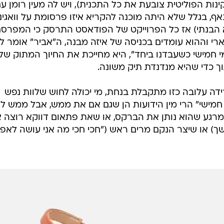
ינות הפוליטית צובעת את כל התכנית), ויש לה מעין רומן ע
נאף, בגלל שלא היתה מוכנה להקריא איזו פרסומת על וואגינ
לא הבנתי) אז כל הפרוייקט של הפודאסט התרסק כי המפרס
ארי וההוא עומדים בכניסה של איזה מבנה, ה"אביר" אומר ל
מי חמישי כשעבדנו ביחד", היא מחייכת את החיוך המתוק של
וך כדי שהיא מנדנדת תיק משונה.
ידה עלובה כזו מתקבלת בנחת, מי יכולה לחוש שלוות נפש
חמישי" הרי מין הידועות הן שגם אם את ממש, אבל ממש ל
מרגע שהוא נותן את הברקס, או שאת פתאום דווקא רוצה א
שך) או שיצר הנקם מרים ראש ("חכי חכי מה אני עושה לאפ