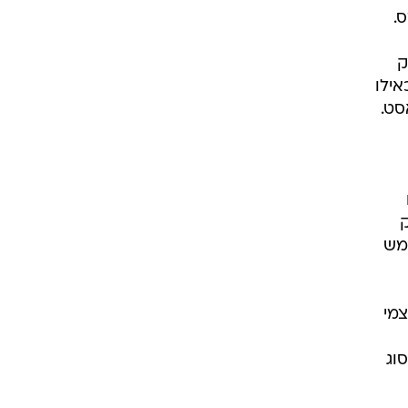
.
ק
אילו
סט.
ק
חמש
צמי
וג