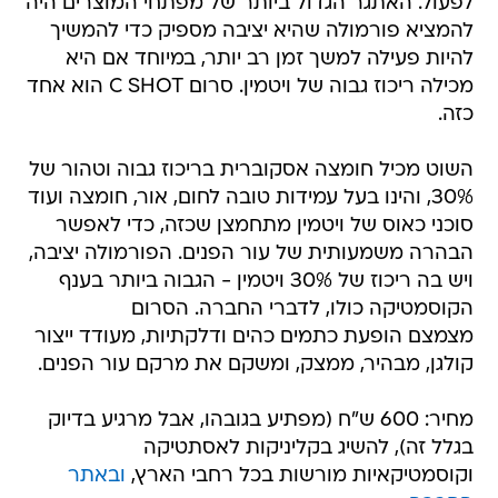
לפעול. האתגר הגדול ביותר של מפתחי המוצרים היה
להמציא פורמולה שהיא יציבה מספיק כדי להמשיך
להיות פעילה למשך זמן רב יותר, במיוחד אם היא
מכילה ריכוז גבוה של ויטמין. סרום C SHOT הוא אחד
כזה.
השוט מכיל חומצה אסקוברית בריכוז גבוה וטהור של
30%, והינו בעל עמידות טובה לחום, אור, חומצה ועוד
סוכני כאוס של ויטמין מתחמצן שכזה, כדי לאפשר
הבהרה משמעותית של עור הפנים. הפורמולה יציבה,
ויש בה ריכוז של 30% ויטמין - הגבוה ביותר בענף
הקוסמטיקה כולו, לדברי החברה. הסרום
מצמצם הופעת כתמים כהים ודלקתיות, מעודד ייצור
קולגן, מבהיר, ממצק, ומשקם את מרקם עור הפנים.
מחיר: 600 ש"ח (מפתיע בגובהו, אבל מרגיע בדיוק
בגלל זה), להשיג בקליניקות לאסתטיקה
וקוסמטיקאיות מורשות בכל רחבי הארץ,
ובאתר