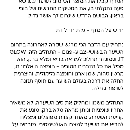
המדף. קבלו את המוצר הכי טוב לשיער יבש שאי
פעם נתקלתי בו, את הסטיקים החדשים של בובי
בראון, הבושם החדש שיגרום לך אושר גדול.
חדש על המדף - מ ת ח י ל ו ת
נתחיל עם הדבר הכי מרגש שקרה לאחרונה בתחום
השיער היבשושי-צבוע-פגום - התחליב הזה, GLOW
IT, שמוגדר תחליב למראה בריא ומלא ברק. הוא
מכיל את כל הדברים הטובים - חומצה היאלרונית,
קרטין טהור, שמן ארגן וחומצה גליקולית, והיצרנית
החלה את דרכה בעולם השיער עם תוסף תזונה
לשיפור גדילה.
התחליב משמן ומחליק את סיב השיערה, לא משאיר
אחריו שומניות ונותן מראה מלא ברק, מונע את
קריעת השערה, מאחד קצוות מפוצלים ומצליח
להביא את השיער למצבו האולטימטיבי. מורחים על