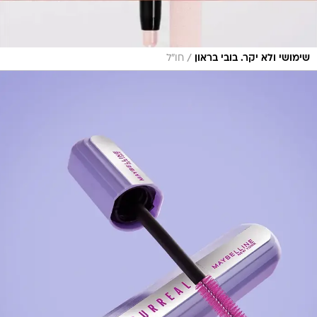
/
שימושי ולא יקר. בובי בראון
חו"ל