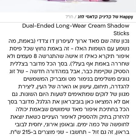
/
Happy של קליניק קלאסי לחג
חו"ל
Dual-Ended Long-Wear Cream Shadow
Sticks
נכון שזה שם מאד ארוך לעיפרון דו צדדי (באמת, מה
נשמע עם השמות האלו - זה באמת נחוץ שכל פיסת
איפור תיקרא כאילו זו אישה שהתגרשה 8 פעמים ולא
שחררה באמת אף בעל?). בסך הכל מדובר בצללית
הסטיק שקיימת כבר, אבל במהדורה חדשה - של זוג
גוונים משלימים בגימור מט ומבריק המשמשים
להגדרה, תיחום, עישון או הארה של העין, ליצירת
מגוון של לוקים שמתאימים לשעות היום השונות. גם
אם לא המציאו כאן בוביבראון את הגלגל, מדובר בסך
הכל בחתיכת איפור מאד שימושים שבאמת יכולה
להיזרק בתיק ולהספיק לאיפור העיניים כשאת יוצאת
לחופשה של כמה ימים. ובאופן אירוני, יחסית לבובי
בראון, זה גם זול - תחשבו - שני מוצרים ב-215 ש"ח.