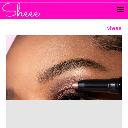
Sheee