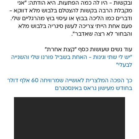
ובקשות - היו לה כמה הפתעות. היא הודתה: "אני
מקבלת הרבה בקשות להצטלם בלבוש מלא דווקא -
ודברים כמו הליכה בבוץ או עיסוי בוץ מהרגליים שלי.
פעם אחת הייתי צריכה לעשן סיגריה בלבוש מלא
והבחור לא רצה שאדבר".
עוד נשים שעושות כסף "קצת אחרת"
"יש לי שתי וגינות - האחת בשביל פורנו שלי והשנייה
לבעלי"
כך הפכה המלצרית לאושייה שמרוויחה 60 אלף דולר
בחודש מעישון גראס באינסטגרם