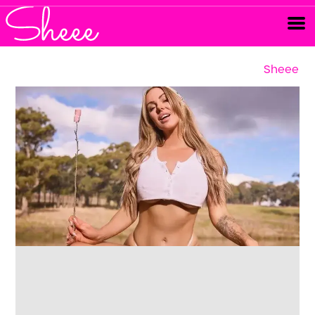
Sheee