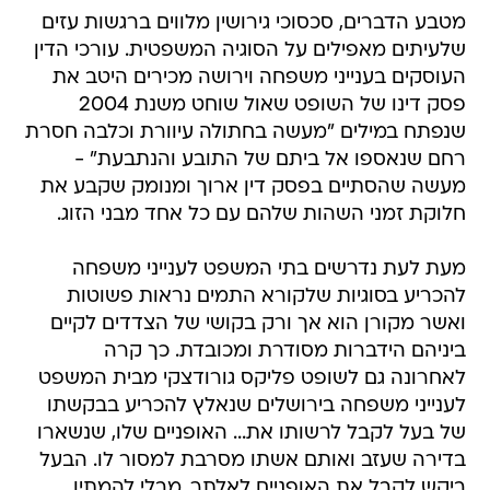
מטבע הדברים, סכסוכי גירושין מלווים ברגשות עזים
שלעיתים מאפילים על הסוגיה המשפטית. עורכי הדין
העוסקים בענייני משפחה וירושה מכירים היטב את
פסק דינו של השופט שאול שוחט משנת 2004
שנפתח במילים "מעשה בחתולה עיוורת וכלבה חסרת
רחם שנאספו אל ביתם של התובע והנתבעת" -
מעשה שהסתיים בפסק דין ארוך ומנומק שקבע את
חלוקת זמני השהות שלהם עם כל אחד מבני הזוג.
מעת לעת נדרשים בתי המשפט לענייני משפחה
להכריע בסוגיות שלקורא התמים נראות פשוטות
ואשר מקורן הוא אך ורק בקושי של הצדדים לקיים
ביניהם הידברות מסודרת ומכובדת. כך קרה
לאחרונה גם לשופט פליקס גורודצקי מבית המשפט
לענייני משפחה בירושלים שנאלץ להכריע בבקשתו
של בעל לקבל לרשותו את... האופניים שלו, שנשארו
בדירה שעזב ואותם אשתו מסרבת למסור לו. הבעל
ביקש לקבל את האופניים לאלתר, מבלי להמתין