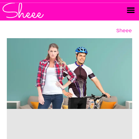
Sheee