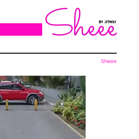
Sheee