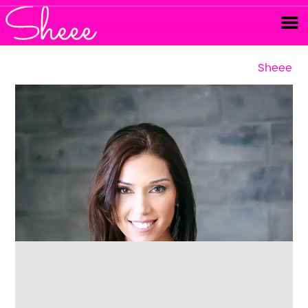
Sheee