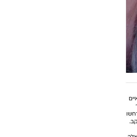
יים
חשו