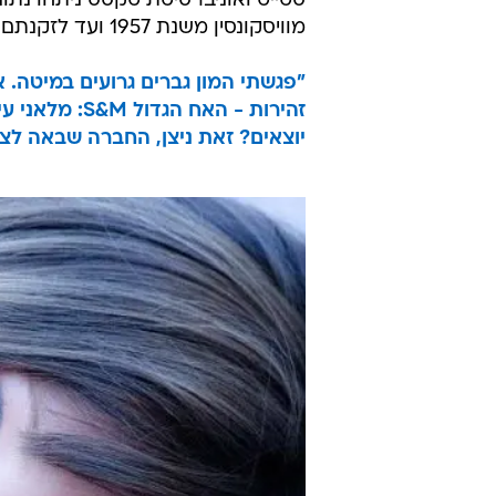
מוויסקונסין משנת 1957 ועד לזקנתם או מותם בשנת 2022.
"פגשתי המון גברים גרועים במיטה. 
זהירות - האח הגדול S&M: מלאני עינב ומיכל עלו על הלטקס
יוצאים? זאת ניצן, החברה שבאה לצ