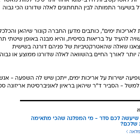
לאלה שדורגו בתחתית ששת הקטגוריות לאטרקטיביות היו ב-16.8 אחוז יותר סיכוי למו
 בשיעור התמותה לבין התחתונים לאלה שדורגו הכי גבוה
לאריכות ימים", כותבים מדען החברה קונור שיהאן והכלכל
ה להעיד על בריאות בסיסית, והיא מבנה באופן שיטתי תהל
מצאנו שאלה שהאטרקטיביות של פניהם דורגה בשישית
 יותר לאורך החיים בהשוואה לאלה שדורגו ממוצע או גבוה"
עה ישירות על אריכות ימים, ייתכן שיש לה השפעה - אנש
, למשל - הסביר ד"ר שיהאן בראיון לאוניברסיטת אריזונה סטי
ה
שיעשה לכם סדר - מי המפלגה שהכי מתאימה
 שלכם?
מלאה