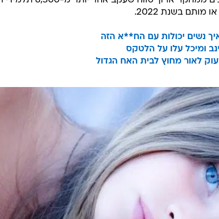
סטייט ואוניברסיטת טקסס ניתחו נתונים ממחקר ארוך טווח שעקב אחר 
איך נשים יכולות עם הח**א הזה
עוק לאור מחוץ לבית האח הגדול