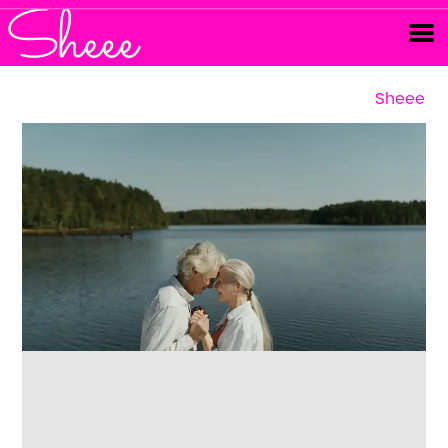
Sheee