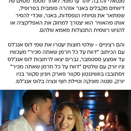
מנטאלי והרבה יותר ערמומי. לאחר מספר מסוים של
דיווחים מקבלים באנר אזהרה פומבית בפרופיל,
שמתאר את נטיותיו הנפסדות, באנר, שכדי להסיר
אותו מהאוויר הוא יצטרך למחוק את האפליקציה או
להגיש רשמית התנצלות מאמא שלהם.
והם רציניים - שלטי חוצות יעטרו את שמי לוס אנג'לס
עם הכיתוב "דווח על כל חרמן שאתה מכיר" מעכשיו
עד אמצע ספטמבר, גברים יצאו לרחובות לוס אנג'לס
וניו יורק עם שלטים "דווח על כל חרמן שאתה מכיר"
ויסתובבו בוושינגטון סקוור פארק ויוניון סקוור בניו
יורק, סנטה מוניקה וטיילת חוף ונציה בלוס אנג'לס.