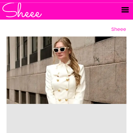
Sheee