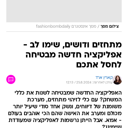
/
צילום מסך
מסך אינסטגרם fashionbombdaily
מתחזים ודושים, שימו לב -
אפליקציה חדשה מבטיחה
לחסל אתכם
קארין ארד
עודכן לאחרונה: 25.8.2024 / 12:13
האפליקציה החדשה שמבטיחה לשנות את כללי
המשחק? עם כלי לזיהוי מתחזים, מערכת
משומנת של דיווחים, ונשק אחד סודי שיעיל יותר
מכולם ומערב את האישה שהם הכי אוהבים בעולם
- אמא. אבל הייתן נרשמות לאפליקציה שמעודדת
שיימינג?