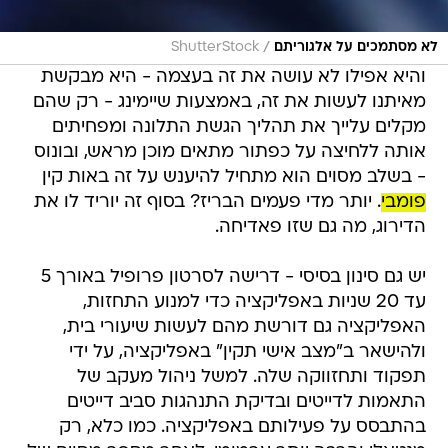
/
לא מסתמכים על אלגוריתם
ShutterStock
והיא אפילו לא עושה את זה בעצמה - היא מבקשת
מאיתנו לעשות את זה, באמצעות שיימינג - רק שהם
מקלים עלייך את תהליך הגשת התלונה ומפחיתים
אותה ללחיצה על כפתור מתאים מוכן מראש, ובונוס
- בשלב מסוים הוא מתחיל להיענש על זה באות קין
פומבי
. יותר מדי פעמים הבריז? בסוף זה יוריד לו את
הדירוג, מה גם שזו פאדיחה.
יש גם סינון בסיסי - דרישה לסרטון פרופיל באורך 5
עד 20 שניות באפליקציה כדי למנוע התחזות,
האפליקציה גם דורשת מהם לעשות שיעורי בית,
ולהישאר ב"מצב אישי תקין" באפליקציה, על ידי
תפקוד ותחזווקה שלה. למשל ניהול מעקב של
התאמות לדייטים ובדיקת התנהגות סביב דייטים
בהתבסס על פעילותם באפליקציה. כמו כלא, רק