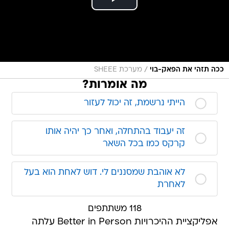
/
ככה תזהי את הפאק-בוי
מערכת SHEEE
מה אומרות?
הייתי נרשמת, זה יכול לעזור
זה יעבוד בהתחלה, ואחר כך יהיה אותו
קרקס כמו בכל השאר
לא אוהבת שמסננים לי. דוש לאחת הוא בעל
לאחרת
118 משתתפים
אפליקציית ההיכרויות Better in Person עלתה