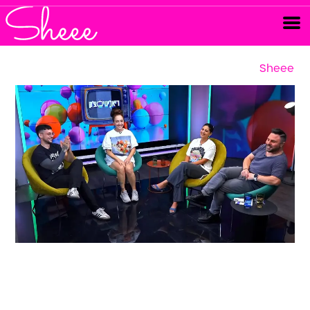
Sheee