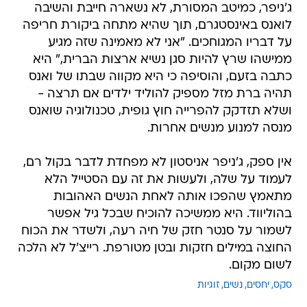
ג'ניפר, כמיטב המסורת, לא נשארה חייבת והשיבה
לואנס באינסטגרם, תוך שהיא מתחה ביקורת חריפה
על דבריו המגוחכים. "אני לא מאמינה שזה מגיע
ממישהו שרץ להיות סגן נשיא ארצות הברית," היא
כתבה בזעם, והוסיפה כי היא מקווה שבתו של ואנס
תהיה ברת מזל מספיק להוליד ילדים אם תרצה -
ושלא תזדקק להפרייה חוץ גופית, טכנולוגיה שואנס
מנסה למנוע מנשים אחרות.
אין ספק, ג'ניפר אניסטון לא מפחדת לדבר בקול רם,
לעמוד על שלה, ולעשות את זה עם הסטייל הלא
מתאמץ שהפכו אותה לאחת הנשים האהובות
בהוליווד. היא ממשיכה להוכיח שבכל גיל אפשר
לשמור על סנטר חזק של חיה רעה, ולשדר את הכוח
החוצה במילים חזקות ובטן מטורפת. רייצ'ל לא הלכה
לשום מקום.
סקס
יחסים
נשים
זוגיות