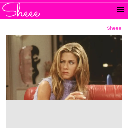
Sheee