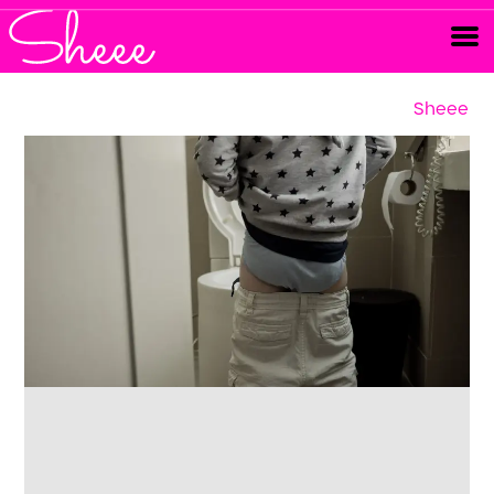
Sheee