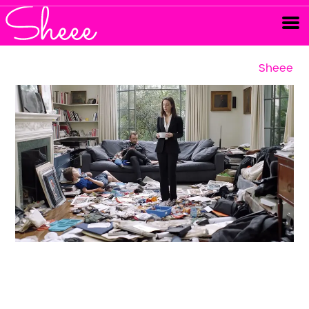
Sheee