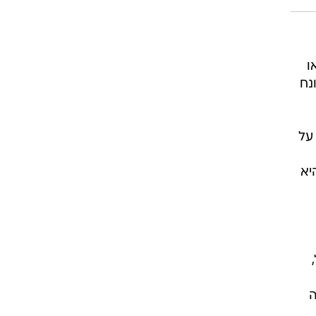
ו
נח
על
יא
ה