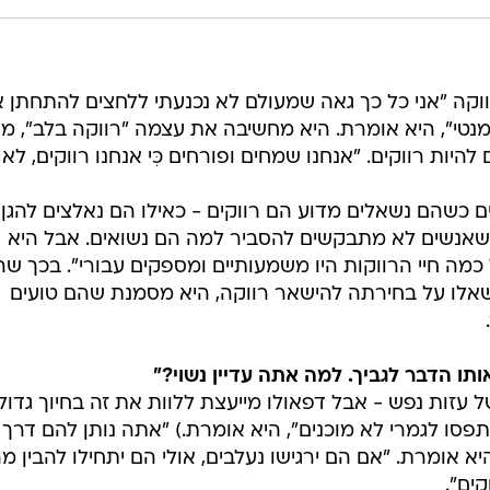
שהיא רווקה "אני כל כך גאה שמעולם לא נכנעתי ללחצים להתחתן א
ומנטי", היא אומרת. היא מחשיבה את עצמה "רווקה בלב", מו
ות רווקים. "אנחנו שמחים ופורחים כִּי אנחנו רווקים, לא
 כשהם נשאלים מדוע הם רווקים - כאילו הם נאלצים להגן 
ן שאנשים לא מתבקשים להסביר למה הם נשואים. אבל היא
מה חיי הרווקות היו משמעותיים ומספקים עבורי". בכך שה
לו על בחירתה להישאר רווקה, היא מסמנת שהם טועים
תו הדבר לגביך. למה אתה עדיין נשוי?"
זות נפש - אבל דפאולו מייעצת ללוות את זה בחיוך גדול,
יתפסו לגמרי לא מוכנים", היא אומרת.) "אתה נותן להם דרך
 אומרת. "אם הם ירגישו נעלבים, אולי הם יתחילו להבין מ
ים".