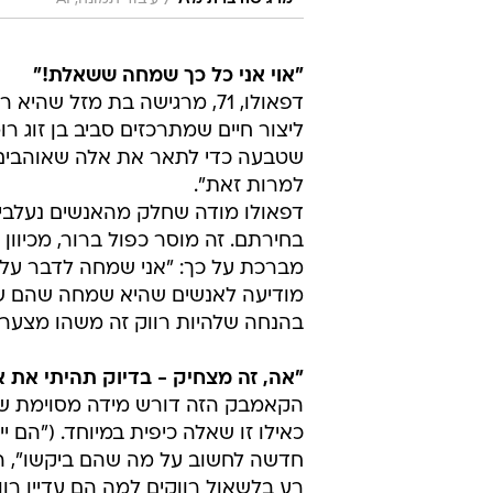
/
"אוי אני כל כך שמחה ששאלת!"
דפאולו, 71, מרגישה בת מזל 
ליצור חיים שמתרכזים סביב בן זוג ר
שטבעה כדי לתאר את אלה שאוהבים להי
למרות זאת".
דפאולו מודה שחלק מהאנשים נעלבים
בחירתם. זה מוסר כפול ברור, מכיוו
מברכת על כך: "אני שמחה לדבר על כ
מודיעה לאנשים שהיא שמחה שהם שא
בהנחה שלהיות רווק זה משהו מצער.
"אה, זה מצחיק - בדיוק תהיתי את או
הקאמבק הזה דורש מידה מסוימת של ע
כאילו זו שאלה כיפית במיוחד. ("הם י
חדשה לחשוב על מה שהם ביקשו", היא
רע בלשאול רווקים למה הם עדיין רווק