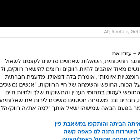
AP, Reuters, Get
 - עזבו את
אותגר חתיכותית, השאלות שאנשים מרשים לעצמם לשאול
ם מאוד אוהבים להיות רווקים ורוצים להישאר רווקים, ול
 רומנטיות איומות", אומרת בלה דפאולו, מדענית חברתית
 הכוח, החופש והשמחה של חיי הרווקות. "אנשים נמשכים
החופש לעסוק בתחומי העניין והתשוקות שלך ולחיות חיים
ת, חברים ובני משפחה חטטנים משיכים לירות את שאלותיה
ומר בפעם הבאה שמישהו ישאל אותך "למה את/ה רווק/ה?":
איתה הביתה והותקפו במשאבת פין
ת'רון פתחה פרופיל באפליקצייה