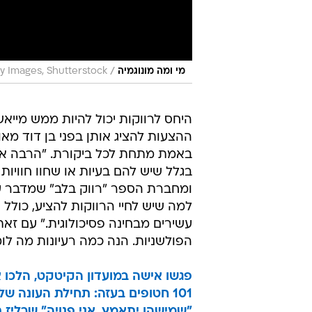
/
מי ומה מונוגמיה
ty Images, Shutterstock
היחס לרווקות יכול להיות ממש מייאש
ההצעות להציג אותן בפני בן דוד מ
באמת מתחת לכל ביקורת. "הרבה אנשי
בגלל שיש להם בעיות או שחוו חוויות
ומחברת הספר "רווק בלב" שמדבר על
למה שיש לחיי הרווקות להציע, כולל 
עשירים מבחינה פסיכולוגית." עם זא
הפולשניות. הנה כמה רעיונות מה ל
פגשו אישה במועדון הקיטקט, הלכו 
101 חטופים בעזה: תחילת העונה של הישרדות נתנה לנו כאפה קשה
"שמישהו יתאמץ, אני פנויה" שרליז 