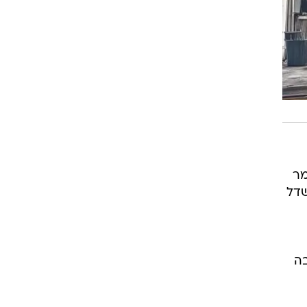
מר
שדל
בה