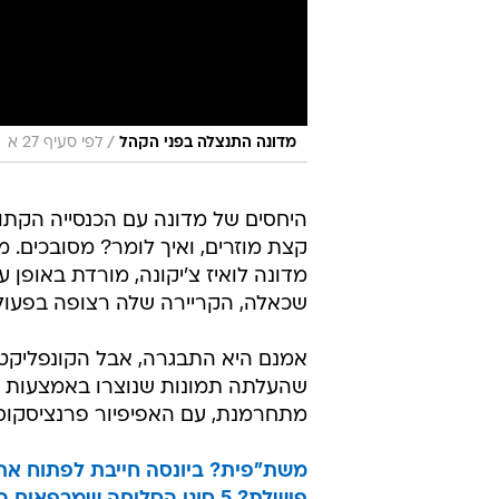
/
מדונה התנצלה בפני הקהל
לפי סעיף 27 א
היחסים של מדונה עם הכנסייה הקתול
קצת מוזרים, ואיך לומר? מסובכים.
מדונה לואיז צ'יקונה, מורדת באופן 
שכאלה, הקריירה שלה רצופה בפעולו
אמנם היא התבגרה, אבל הקונפליקט
שהעלתה תמונות שנוצרו באמצעות בי
מתחרמנת, עם האפיפיור פרנציסקוס.
משת"פית? ביונסה חייבת לפתוח את ה