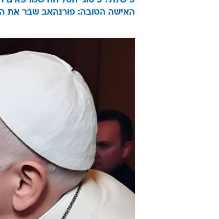
פישלת? 5 סוגי הסליחה שמרפאים הכל: המדריך המלא למתנצלת
האישה הטובה: פורנהאב שבר את הש