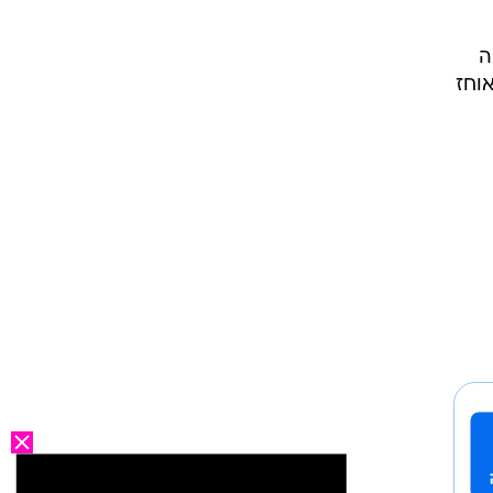
ה
אוחז