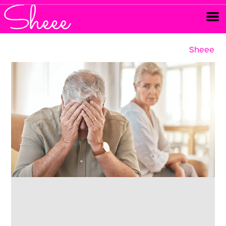
Sheee