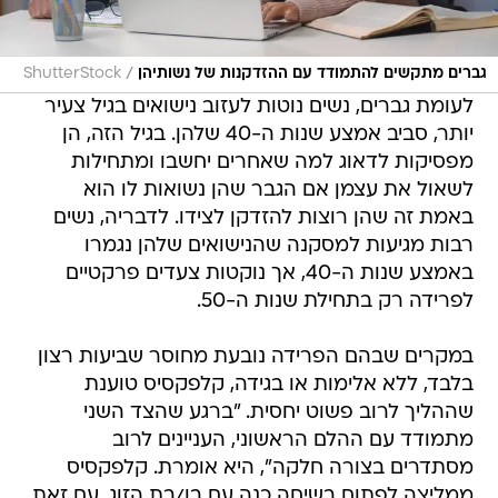
/
גברים מתקשים להתמודד עם ההזדקנות של נשותיהן
ShutterStock
לעומת גברים, נשים נוטות לעזוב נישואים בגיל צעיר
יותר, סביב אמצע שנות ה-40 שלהן. בגיל הזה, הן
מפסיקות לדאוג למה שאחרים יחשבו ומתחילות
לשאול את עצמן אם הגבר שהן נשואות לו הוא
באמת זה שהן רוצות להזדקן לצידו. לדבריה, נשים
רבות מגיעות למסקנה שהנישואים שלהן נגמרו
באמצע שנות ה-40, אך נוקטות צעדים פרקטיים
לפרידה רק בתחילת שנות ה-50.
במקרים שבהם הפרידה נובעת מחוסר שביעות רצון
בלבד, ללא אלימות או בגידה, קלפקסיס טוענת
שההליך לרוב פשוט יחסית. "ברגע שהצד השני
מתמודד עם ההלם הראשוני, העניינים לרוב
מסתדרים בצורה חלקה", היא אומרת. קלפקסיס
ממליצה לפתוח בשיחה כנה עם בן/בת הזוג. עם זאת,