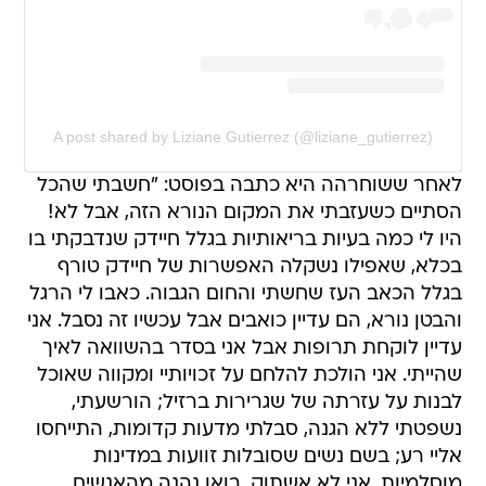
A post shared by Liziane Gutierrez (@liziane_gutierrez)
לאחר ששוחרהה היא כתבה בפוסט: "חשבתי שהכל
הסתיים כשעזבתי את המקום הנורא הזה, אבל לא!
היו לי כמה בעיות בריאותיות בגלל חיידק שנדבקתי בו
בכלא, שאפילו נשקלה האפשרות של חיידק טורף
בגלל הכאב העז שחשתי והחום הגבוה. כאבו לי הרגל
והבטן נורא, הם עדיין כואבים אבל עכשיו זה נסבל. אני
עדיין לוקחת תרופות אבל אני בסדר בהשוואה לאיך
שהייתי. אני הולכת להלחם על זכויותיי ומקווה שאוכל
לבנות על עזרתה של שגרירות ברזיל; הורשעתי,
נשפטתי ללא הגנה, סבלתי מדעות קדומות, התייחסו
אליי רע; בשם נשים שסובלות זוועות במדינות
מוסלמיות, אני לא אשתוק. בואו נהנה מהאנשים