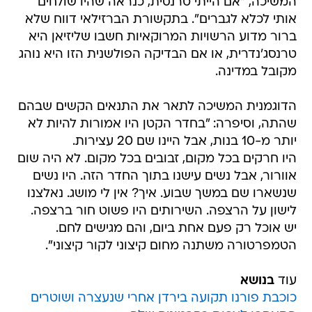
המשיכה, "אם הייתי טרנסית, כנראה שהיו שולחים
אותי לכלא לגברים". בתקשורת הברזילאי דווח שלא
ברור מדוע הרשויות המרוקאיות חשבו שליזיאן היא
טרנסג'נדרית, או אם הבדיקה הפולשנית הזו היא נוהג
מקובל במדינה.
הדוגמנית המשיכה לתאר את התנאים הקשים שבהם
שהתה, וסיפרה: "בחדר הקטן היו אמורות להיות לא
יותר מ-10 בנות, אבל היינו שם 20 עצירות.
היו חרקים בכל מקום, זבובים בכל מקום. לא היה שום
אוורור, אבל נשים עישנו בתוך החדר הזה. היו נשים
שנשארו שם במשך שבוע. איך? אין לי מושג. נאלצנו
לישון על הרצפה. השירותים היו פשוט חור ברצפה.
יש אוכל רק פעם אחת ביום, והם מגישים לחם.
הטמפרטורה משתנה מחום קיצוני לקור קיצוני".
עוד
בנושא
כוכבת פורנו תקועה בירדן אחרי שנעצרה ושוטרים