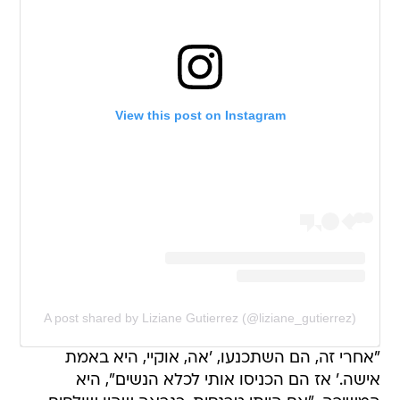
View this post on Instagram
A post shared by Liziane Gutierrez (@liziane_gutierrez)
"אחרי זה, הם השתכנעו, 'אה, אוקיי, היא באמת
אישה.' אז הם הכניסו אותי לכלא הנשים", היא